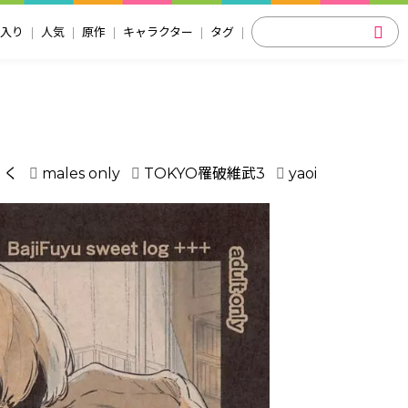
入り
人気
原作
キャラクター
タグ
くく
males only
TOKYO罹破維武3
yaoi