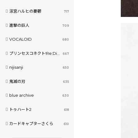
涼宮ハルヒの憂鬱
717
進撃の巨人
709
VOCALOID
680
プリンセスコネクト!Re:Dive
667
nijisanji
650
鬼滅の刃
635
blue archive
630
トゥハート2
618
カードキャプターさくら
610