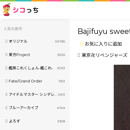
シコ
っち
人気の原作
Bajifuyu swee
オリジナル
50785
お気に入りに追加
東方Project
東京卍リベンジャーズ
11256
艦隊これくしょん-艦これ-
9393
Fate/Grand Order
7153
アイドルマスター シンデレラガールズ
5013
ブルーアーカイブ
4749
よろず
3958