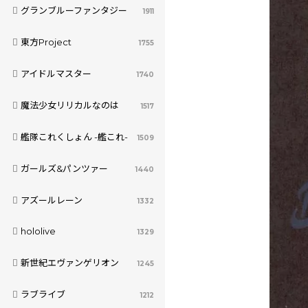
グランブルーファンタジー
1911
東方Project
1755
アイドルマスター
1740
魔法少女リリカルなのは
1517
艦隊これくしょん -艦これ-
1509
ガールズ&パンツァー
1440
アズールレーン
1332
hololive
1329
新世紀エヴァンゲリオン
1245
ラブライブ
1212