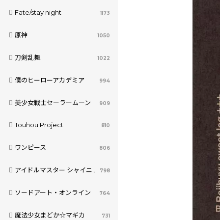
Fate/stay night
1173
原神
1050
刀剣乱舞
1022
僕のヒーローアカデミア
994
美少女戦士セーラームーン
909
Touhou Project
810
ワンピース
806
アイドルマスター シャイニーカラーズ
798
ソードアート・オンライン
764
魔法少女まどか☆マギカ
731