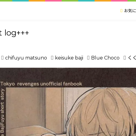
お気に
t log+++
chifuyu matsuno
keisuke baji
Blue Choco
く