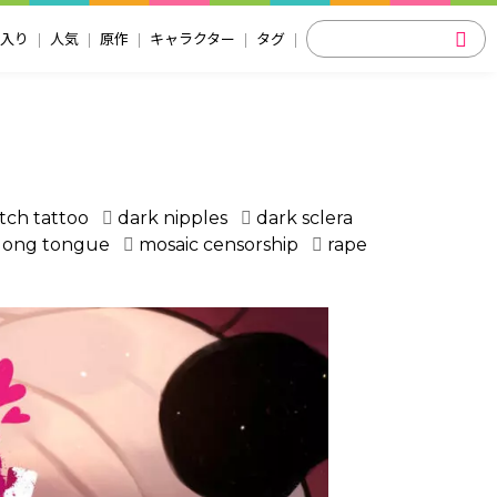
入り
人気
原作
キャラクター
タグ
tch tattoo
dark nipples
dark sclera
long tongue
mosaic censorship
rape