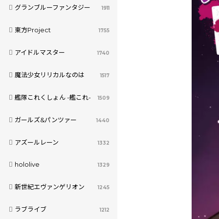
グランブルーファンタジー
1911
東方Project
1755
アイドルマスター
1740
魔法少女リリカルなのは
1517
艦隊これくしょん -艦これ-
1509
ガールズ&パンツァー
1440
アズールレーン
1332
hololive
1329
新世紀エヴァンゲリオン
1245
ラブライブ
1212