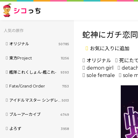
シコ
っち
人気の原作
蛇神にガチ恋
オリジナル
50785
お気に入りに追加
東方Project
11256
オリジナル
死にた
demon girl
detach
艦隊これくしょん-艦これ-
9393
sole female
sole 
Fate/Grand Order
7153
アイドルマスター シンデレラガールズ
5013
ブルーアーカイブ
4749
よろず
3958