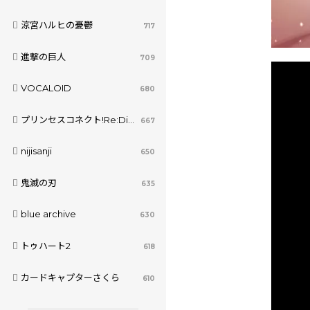
涼宮ハルヒの憂鬱
717
進撃の巨人
709
VOCALOID
680
プリンセスコネクト!Re:Dive
667
nijisanji
650
鬼滅の刃
635
blue archive
630
トゥハート2
618
カードキャプターさくら
610