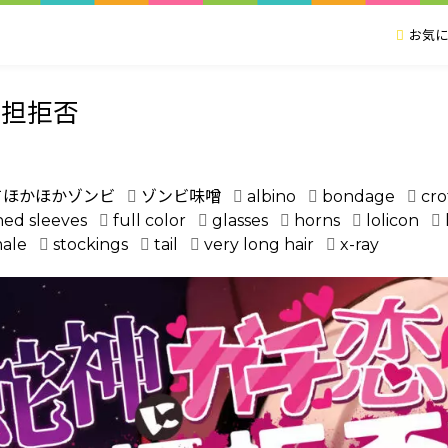
お気に
同担拒否
てほかほかゾンビ
ゾンビ味噌
albino
bondage
cro
ed sleeves
full color
glasses
horns
lolicon
male
stockings
tail
very long hair
x-ray