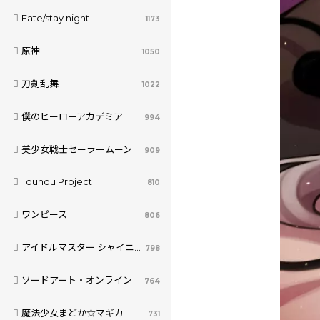
Fate/stay night
1173
原神
1050
刀剣乱舞
1022
僕のヒーローアカデミア
994
美少女戦士セーラームーン
909
Touhou Project
810
ワンピース
806
アイドルマスター シャイニーカラーズ
798
ソードアート・オンライン
764
魔法少女まどか☆マギカ
731