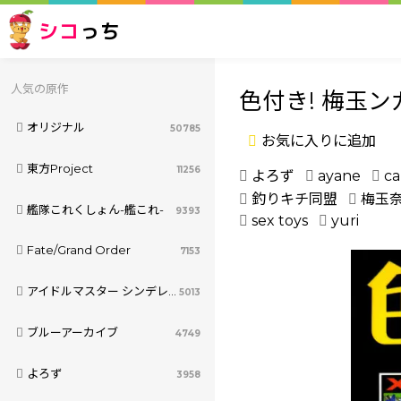
シコ
っち
人気の原作
色付き! 梅玉ン
オリジナル
50785
お気に入りに追加
東方Project
11256
よろず
ayane
ca
釣りキチ同盟
梅玉
艦隊これくしょん-艦これ-
9393
sex toys
yuri
Fate/Grand Order
7153
アイドルマスター シンデレラガールズ
5013
ブルーアーカイブ
4749
よろず
3958