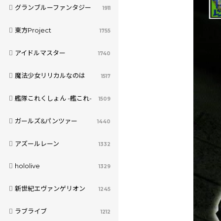
グランブルーファンタジー
1911
東方Project
1755
アイドルマスター
1740
魔法少女リリカルなのは
1517
艦隊これくしょん -艦これ-
1509
ガールズ&パンツァー
1440
アズールレーン
1332
hololive
1329
新世紀エヴァンゲリオン
1245
ラブライブ
1212