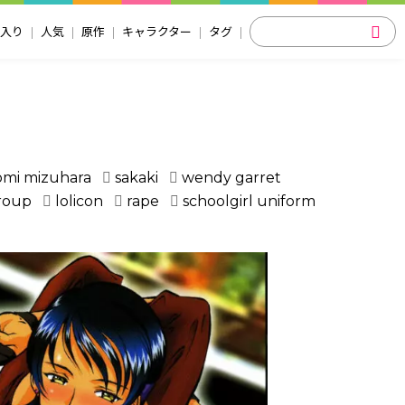
入り
人気
原作
キャラクター
タグ
omi mizuhara
sakaki
wendy garret
roup
lolicon
rape
schoolgirl uniform