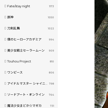
Fate/stay night
1173
原神
1050
刀剣乱舞
1022
僕のヒーローアカデミア
994
美少女戦士セーラームーン
909
Touhou Project
810
ワンピース
806
アイドルマスター シャイニーカラーズ
798
ソードアート・オンライン
764
魔法少女まどか☆マギカ
731