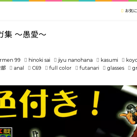
お気に
ガ集 ～愚愛～
rmen 99
hinoki sai
jiyu nanohana
kasumi
koy
奈部
anal
C69
full color
futanari
glasses
g