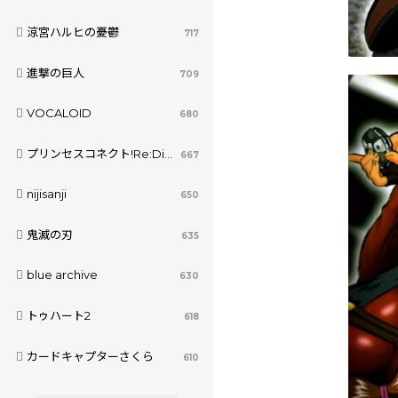
涼宮ハルヒの憂鬱
717
進撃の巨人
709
VOCALOID
680
プリンセスコネクト!Re:Dive
667
nijisanji
650
鬼滅の刃
635
blue archive
630
トゥハート2
618
カードキャプターさくら
610