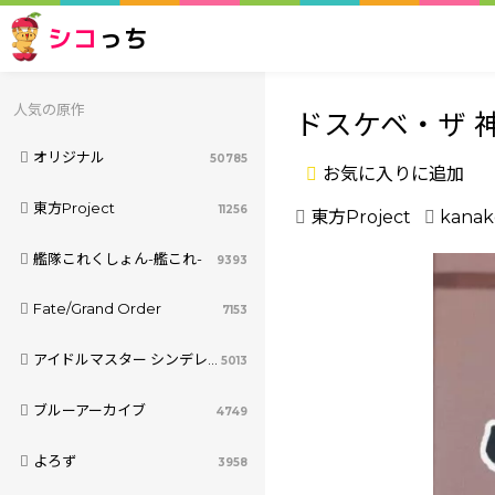
シコ
っち
人気の原作
ドスケベ・ザ 
オリジナル
50785
お気に入りに追加
東方Project
11256
東方Project
kanak
艦隊これくしょん-艦これ-
9393
Fate/Grand Order
7153
アイドルマスター シンデレラガールズ
5013
ブルーアーカイブ
4749
よろず
3958