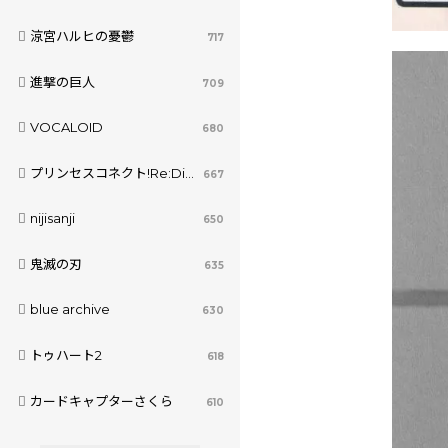
涼宮ハルヒの憂鬱
717
進撃の巨人
709
VOCALOID
680
プリンセスコネクト!Re:Dive
667
nijisanji
650
鬼滅の刃
635
blue archive
630
トゥハート2
618
カードキャプターさくら
610