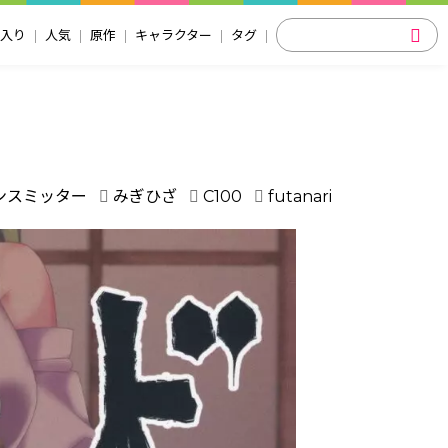
入り
人気
原作
キャラクター
タグ
ンスミッター
みぎひざ
C100
futanari