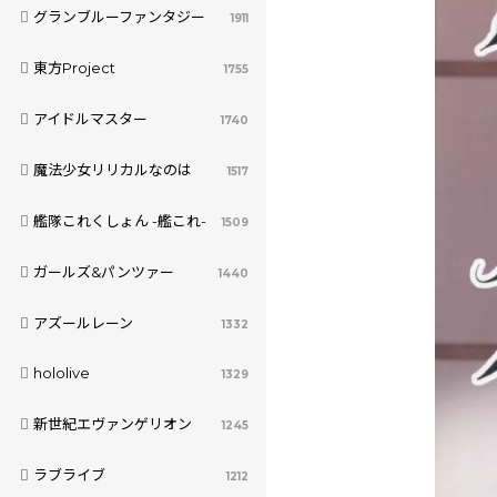
グランブルーファンタジー
1911
東方Project
1755
アイドルマスター
1740
魔法少女リリカルなのは
1517
艦隊これくしょん -艦これ-
1509
ガールズ&パンツァー
1440
アズールレーン
1332
hololive
1329
新世紀エヴァンゲリオン
1245
ラブライブ
1212