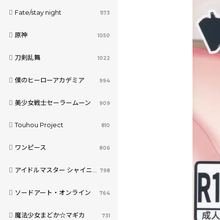
Fate/stay night
1173
原神
1050
刀剣乱舞
1022
僕のヒーローアカデミア
994
美少女戦士セーラームーン
909
Touhou Project
810
ワンピース
806
アイドルマスター シャイニーカラーズ
798
ソードアート・オンライン
764
魔法少女まどか☆マギカ
731