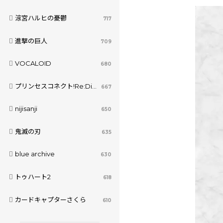
涼宮ハルヒの憂鬱
717
進撃の巨人
709
VOCALOID
680
プリンセスコネクト!Re:Dive
667
nijisanji
650
鬼滅の刃
635
blue archive
630
トゥハート2
618
カードキャプターさくら
610