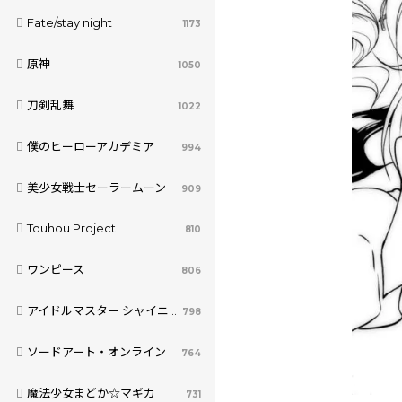
Fate/stay night
1173
原神
1050
刀剣乱舞
1022
僕のヒーローアカデミア
994
美少女戦士セーラームーン
909
Touhou Project
810
ワンピース
806
アイドルマスター シャイニーカラーズ
798
ソードアート・オンライン
764
魔法少女まどか☆マギカ
731