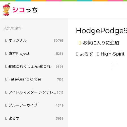
シコ
っち
人気の原作
HodgePodge
オリジナル
50785
お気に入りに追加
東方Project
よろず
High-Spirit
11256
艦隊これくしょん-艦これ-
9393
Fate/Grand Order
7153
アイドルマスター シンデレラガールズ
5013
ブルーアーカイブ
4749
よろず
3958