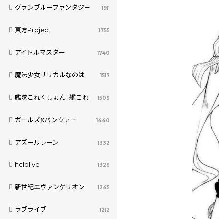
グランブルーファンタジー
1911
東方Project
1755
アイドルマスター
1740
魔法少女リリカルなのは
1517
艦隊これくしょん -艦これ-
1509
ガールズ&パンツァー
1440
アズールレーン
1332
hololive
1329
新世紀エヴァンゲリオン
1245
ラブライブ
1212