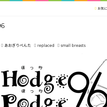
お気に
96
あおぎりぺんた
replaced
small breasts