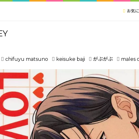
お気に
EY
chifuyu matsuno
keisuke baji
がぶがぶ
males 