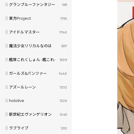
グランブルーファンタジー
1911
東方Project
1755
アイドルマスター
1740
魔法少女リリカルなのは
1517
艦隊これくしょん -艦これ-
1509
ガールズ&パンツァー
1440
アズールレーン
1332
hololive
1329
新世紀エヴァンゲリオン
1245
ラブライブ
1212