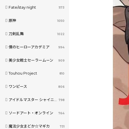
Fate/stay night
1173
原神
1050
刀剣乱舞
1022
僕のヒーローアカデミア
994
美少女戦士セーラームーン
909
Touhou Project
810
ワンピース
806
アイドルマスター シャイニーカラーズ
798
ソードアート・オンライン
764
魔法少女まどか☆マギカ
731