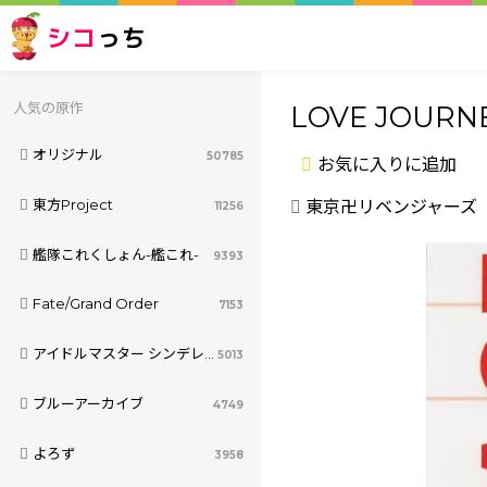
シコ
っち
人気の原作
LOVE JOURN
オリジナル
50785
お気に入りに追加
東方Project
東京卍リベンジャーズ
11256
艦隊これくしょん-艦これ-
9393
Fate/Grand Order
7153
アイドルマスター シンデレラガールズ
5013
ブルーアーカイブ
4749
よろず
3958