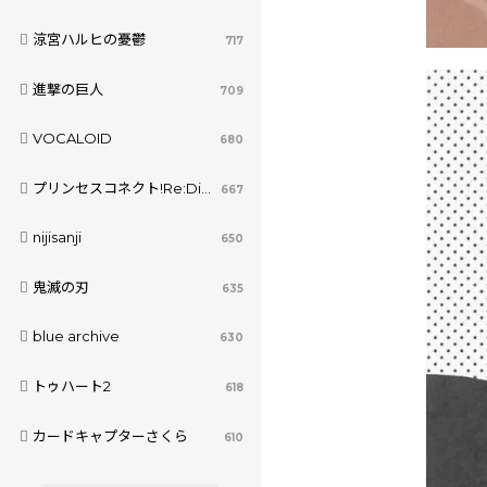
涼宮ハルヒの憂鬱
717
進撃の巨人
709
VOCALOID
680
プリンセスコネクト!Re:Dive
667
nijisanji
650
鬼滅の刃
635
blue archive
630
トゥハート2
618
カードキャプターさくら
610