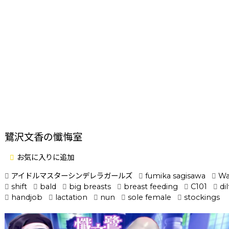
鷺沢文香の懺悔室
お気に入りに追加
アイドルマスターシンデレラガールズ
fumika sagisawa
Wa
shift
bald
big breasts
breast feeding
C101
dil
handjob
lactation
nun
sole female
stockings