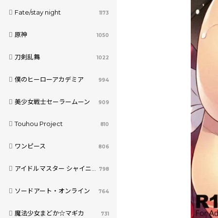
Fate/stay night
1173
原神
1050
刀剣乱舞
1022
僕のヒーローアカデミア
994
美少女戦士セーラームーン
909
Touhou Project
810
ワンピース
806
アイドルマスター シャイニーカラーズ
798
ソードアート・オンライン
764
魔法少女まどか☆マギカ
731