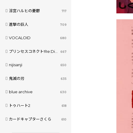
涼宮ハルヒの憂鬱
717
進撃の巨人
709
VOCALOID
680
プリンセスコネクト!Re:Dive
667
nijisanji
650
鬼滅の刃
635
blue archive
630
トゥハート2
618
カードキャプターさくら
610