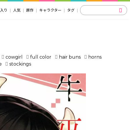
入り
人気
原作
キャラクター
タグ
cowgirl
full color
hair buns
horns
e
stockings