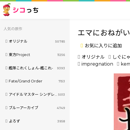
シコ
っち
人気の原作
エマにおねがい
オリジナル
50785
お気に入りに追加
東方Project
11256
オリジナル
しぐに
impregnation
kem
艦隊これくしょん-艦これ-
9393
Fate/Grand Order
7153
アイドルマスター シンデレラガールズ
5013
ブルーアーカイブ
4749
よろず
3958