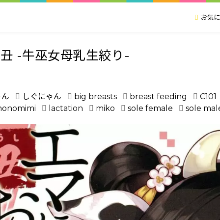
お気に
丑 -牛巫女母乳生絞り-
ゃん
しぐにゃん
big breasts
breast feeding
C101
onomimi
lactation
miko
sole female
sole mal