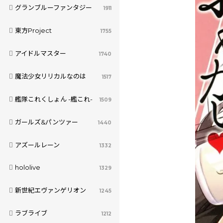
グランブルーファンタジー
1911
東方Project
1755
アイドルマスター
1740
魔法少女リリカルなのは
1517
艦隊これくしょん -艦これ-
1509
ガールズ&パンツァー
1440
アズールレーン
1332
hololive
1329
新世紀エヴァンゲリオン
1245
ラブライブ
1212