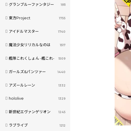
グランブルーファンタジー
1911
東方Project
1755
アイドルマスター
1740
魔法少女リリカルなのは
1517
艦隊これくしょん -艦これ-
1509
ガールズ&パンツァー
1440
アズールレーン
1332
hololive
1329
新世紀エヴァンゲリオン
1245
ラブライブ
1212