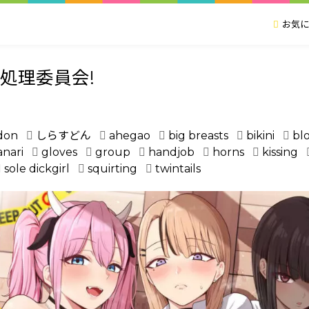
お気に
処理委員会!
don
しらすどん
ahegao
big breasts
bikini
bl
anari
gloves
group
handjob
horns
kissing
sole dickgirl
squirting
twintails