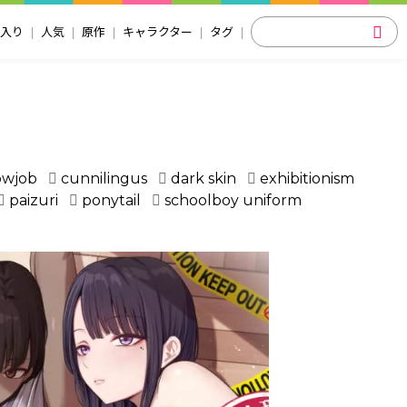
入り
人気
原作
キャラクター
タグ
owjob
cunnilingus
dark skin
exhibitionism
paizuri
ponytail
schoolboy uniform