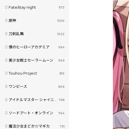
Fate/stay night
1173
原神
1050
刀剣乱舞
1022
僕のヒーローアカデミア
994
美少女戦士セーラームーン
909
Touhou Project
810
ワンピース
806
アイドルマスター シャイニーカラーズ
798
ソードアート・オンライン
764
魔法少女まどか☆マギカ
731