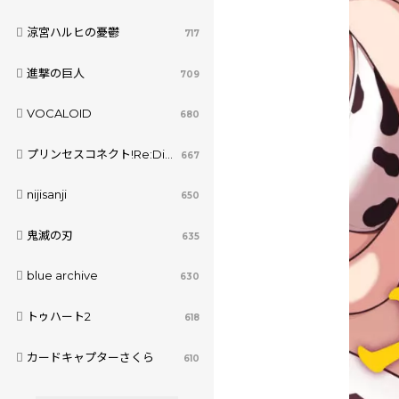
涼宮ハルヒの憂鬱
717
進撃の巨人
709
VOCALOID
680
プリンセスコネクト!Re:Dive
667
nijisanji
650
鬼滅の刃
635
blue archive
630
トゥハート2
618
カードキャプターさくら
610