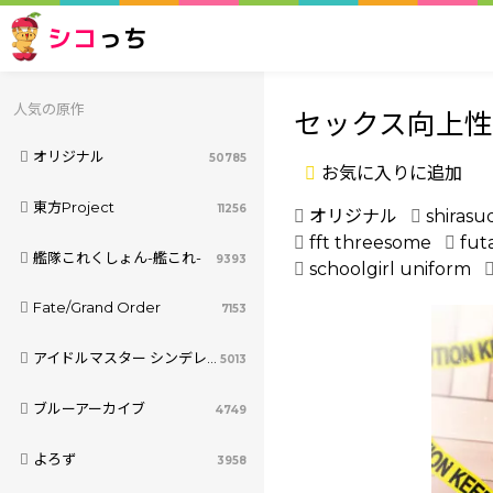
シコ
っち
人気の原作
セックス向上性
オリジナル
50785
お気に入りに追加
東方Project
11256
オリジナル
shirasu
fft threesome
fut
艦隊これくしょん-艦これ-
9393
schoolgirl uniform
Fate/Grand Order
7153
アイドルマスター シンデレラガールズ
5013
ブルーアーカイブ
4749
よろず
3958