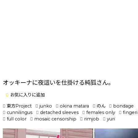
オッキーナに夜這いを仕掛ける純狐さん。
お気に入りに追加
東方Project
junko
okina matara
のん
bondage
cunnilingus
detached sleeves
females only
finger
full color
mosaic censorship
rimjob
yuri