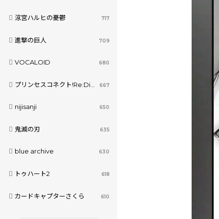
涼宮ハルヒの憂鬱
717
進撃の巨人
709
VOCALOID
680
プリンセスコネクト!Re:Dive
667
nijisanji
650
鬼滅の刃
635
blue archive
630
トゥハート2
618
カードキャプターさくら
610