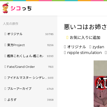
シコ
っち
人気の原作
悪いコはお姉
オリジナル
50785
お気に入りに追加
東方Project
11256
オリジナル
zydan
nipple stimulation
艦隊これくしょん-艦これ-
9393
Fate/Grand Order
7153
アイドルマスター シンデレラガールズ
5013
ブルーアーカイブ
4749
よろず
3958