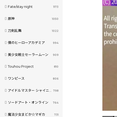
Fate/stay night
1173
原神
1050
刀剣乱舞
1022
僕のヒーローアカデミア
994
美少女戦士セーラームーン
909
Touhou Project
810
ワンピース
806
アイドルマスター シャイニーカラーズ
798
ソードアート・オンライン
764
魔法少女まどか☆マギカ
731