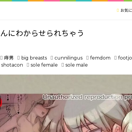
お気に
さんにわからせられちゃう
痔男
big breasts
cunnilingus
femdom
footj
shotacon
sole female
sole male