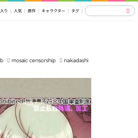
入り
人気
原作
キャラクター
タグ
ob
mosaic censorship
nakadashi