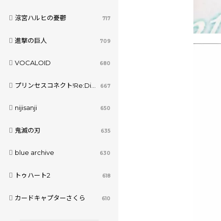
涼宮ハルヒの憂鬱
717
進撃の巨人
709
VOCALOID
680
プリンセスコネクト!Re:Dive
667
nijisanji
650
鬼滅の刃
635
blue archive
630
トゥハート2
618
カードキャプターさくら
610