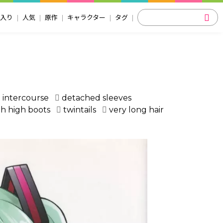
入り
人気
原作
キャラクター
タグ
 intercourse
detached sleeves
gh high boots
twintails
very long hair