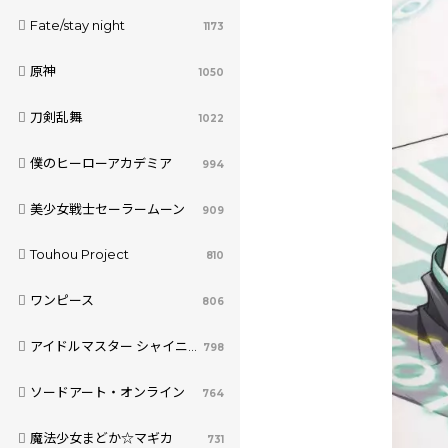
Fate/stay night
1173
原神
1050
刀剣乱舞
1022
僕のヒーローアカデミア
994
美少女戦士セーラームーン
909
Touhou Project
810
ワンピース
806
アイドルマスター シャイニーカラーズ
798
ソードアート・オンライン
764
魔法少女まどか☆マギカ
731