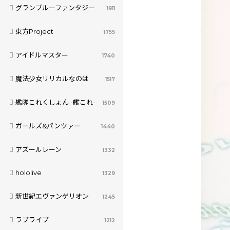
グランブルーファンタジー
1911
東方Project
1755
アイドルマスター
1740
魔法少女リリカルなのは
1517
艦隊これくしょん -艦これ-
1509
ガールズ&パンツァー
1440
アズールレーン
1332
hololive
1329
新世紀エヴァンゲリオン
1245
ラブライブ
1212