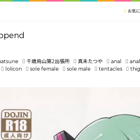
お気に
ppend
hatsune
千歳烏山第2出張所
真未たつや
anal
anal
lolicon
sole female
sole male
tentacles
thi