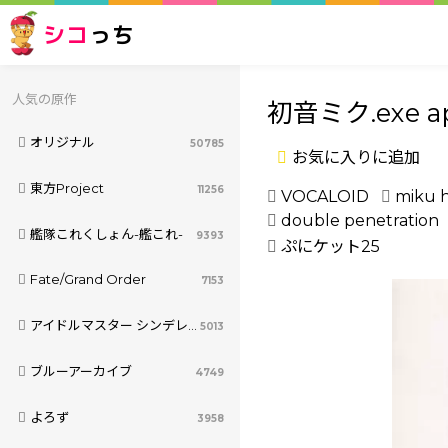
シコ
っち
人気の原作
初音ミク.exe a
オリジナル
50785
お気に入りに追加
東方Project
11256
VOCALOID
miku 
double penetration
艦隊これくしょん-艦これ-
9393
ぷにケット25
Fate/Grand Order
7153
アイドルマスター シンデレラガールズ
5013
ブルーアーカイブ
4749
よろず
3958