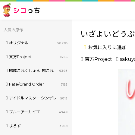
シコ
っち
人気の原作
いざよいどう
オリジナル
50785
お気に入りに追加
東方Project
11256
東方Project
sakuya
艦隊これくしょん-艦これ-
9393
Fate/Grand Order
7153
アイドルマスター シンデレラガールズ
5013
ブルーアーカイブ
4749
よろず
3958