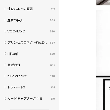
涼宮ハルヒの憂鬱
717
進撃の巨人
709
VOCALOID
680
プリンセスコネクト!Re:Dive
667
nijisanji
650
鬼滅の刃
635
blue archive
630
トゥハート2
618
カードキャプターさくら
610