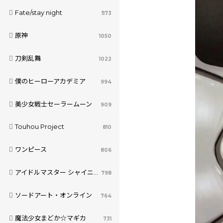
Fate/stay night
1173
原神
1050
刀剣乱舞
1022
僕のヒーローアカデミア
994
美少女戦士セーラームーン
909
Touhou Project
810
ワンピース
806
アイドルマスター シャイニーカラーズ
798
ソードアート・オンライン
764
魔法少女まどか☆マギカ
731