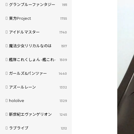
グランブルーファンタジー
1911
東方Project
1755
アイドルマスター
1740
魔法少女リリカルなのは
1517
艦隊これくしょん -艦これ-
1509
ガールズ&パンツァー
1440
アズールレーン
1332
hololive
1329
新世紀エヴァンゲリオン
1245
ラブライブ
1212