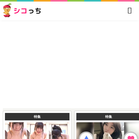
シコ
っち
特集
特集