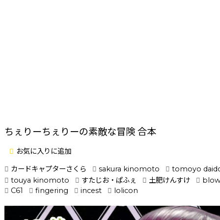
ちぇりーちぇりーの素敵な冒険 合本
お気に入りに追加
カードキャプターさくら
sakura kinomoto
tomoyo daido
touya kinomoto
すたじお・ぱふぇ
土肥けんすけ
blow
C61
fingering
incest
lolicon