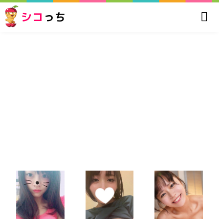
シコ
っち