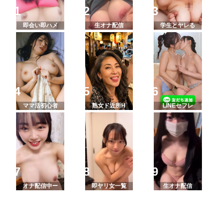
即会い即ハメ
生オナ配信
学生とヤレる
ママ活初心者
熟女ド近所H
LINEセフレ
オナ配信中ー
即ヤリ女一覧
生オナ配信