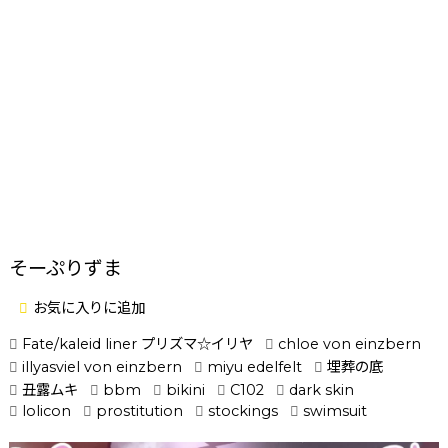
そーぷりずま
お気に入りに追加
Fate/kaleid liner プリズマ☆イリヤ
chloe von einzbern
illyasviel von einzbern
miyu edelfelt
埋葬の底
丑露ムキ
bbm
bikini
C102
dark skin
lolicon
prostitution
stockings
swimsuit