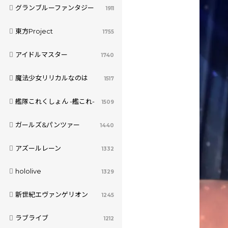
グランブルーファンタジー
1911
東方Project
1755
アイドルマスター
1740
魔法少女リリカルなのは
1517
艦隊これくしょん -艦これ-
1509
ガールズ&パンツァー
1440
アズールレーン
1332
hololive
1329
新世紀エヴァンゲリオン
1245
ラブライブ
1212