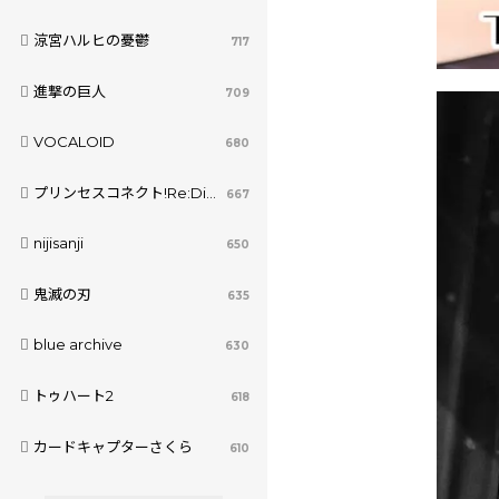
涼宮ハルヒの憂鬱
717
進撃の巨人
709
VOCALOID
680
プリンセスコネクト!Re:Dive
667
nijisanji
650
鬼滅の刃
635
blue archive
630
トゥハート2
618
カードキャプターさくら
610