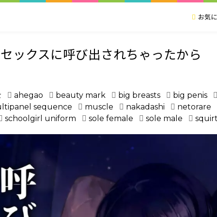
お気に
たセックスに呼び出されちゃったから
士
ahegao
beauty mark
big breasts
big penis
ltipanel sequence
muscle
nakadashi
netorare
schoolgirl uniform
sole female
sole male
squir