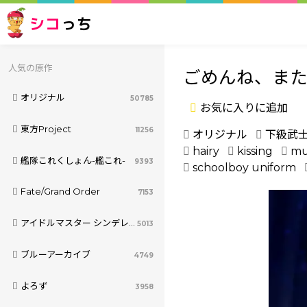
シコ
っち
人気の原作
ごめんね、ま
オリジナル
50785
お気に入りに追加
東方Project
11256
オリジナル
下級武
hairy
kissing
mu
艦隊これくしょん-艦これ-
9393
schoolboy uniform
Fate/Grand Order
7153
アイドルマスター シンデレラガールズ
5013
ブルーアーカイブ
4749
よろず
3958