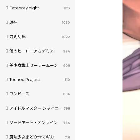
Fate/stay night
1173
原神
1050
刀剣乱舞
1022
僕のヒーローアカデミア
994
美少女戦士セーラームーン
909
Touhou Project
810
ワンピース
806
アイドルマスター シャイニーカラーズ
798
ソードアート・オンライン
764
魔法少女まどか☆マギカ
731