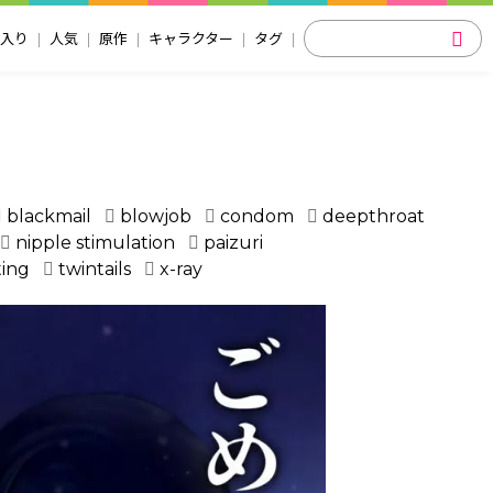
入り
人気
原作
キャラクター
タグ
blackmail
blowjob
condom
deepthroat
nipple stimulation
paizuri
ting
twintails
x-ray