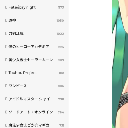
Fate/stay night
1173
原神
1050
刀剣乱舞
1022
僕のヒーローアカデミア
994
美少女戦士セーラームーン
909
Touhou Project
810
ワンピース
806
アイドルマスター シャイニーカラーズ
798
ソードアート・オンライン
764
魔法少女まどか☆マギカ
731