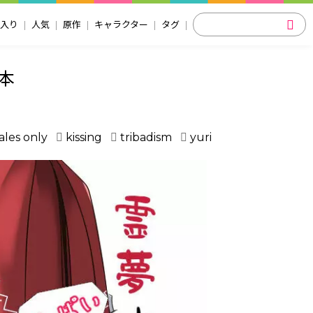
入り
人気
原作
キャラクター
タグ
本
les only
kissing
tribadism
yuri