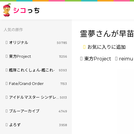
シコ
っち
人気の原作
霊夢さんが早
オリジナル
50785
お気に入りに追加
東方Project
11256
東方Project
reimu
艦隊これくしょん-艦これ-
9393
Fate/Grand Order
7153
アイドルマスター シンデレラガールズ
5013
ブルーアーカイブ
4749
よろず
3958