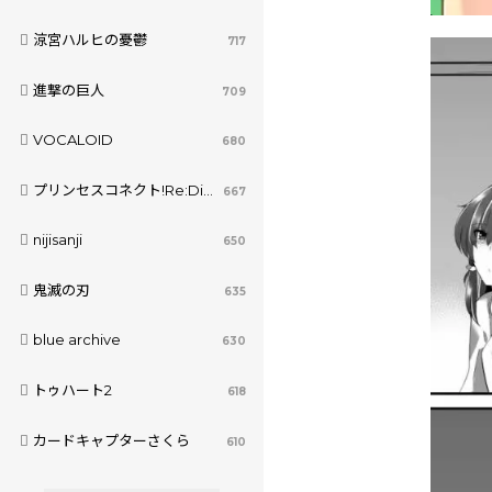
涼宮ハルヒの憂鬱
717
進撃の巨人
709
VOCALOID
680
プリンセスコネクト!Re:Dive
667
nijisanji
650
鬼滅の刃
635
blue archive
630
トゥハート2
618
カードキャプターさくら
610