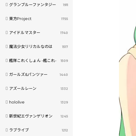
グランブルーファンタジー
1911
東方Project
1755
アイドルマスター
1740
魔法少女リリカルなのは
1517
艦隊これくしょん -艦これ-
1509
ガールズ&パンツァー
1440
アズールレーン
1332
hololive
1329
新世紀エヴァンゲリオン
1245
ラブライブ
1212