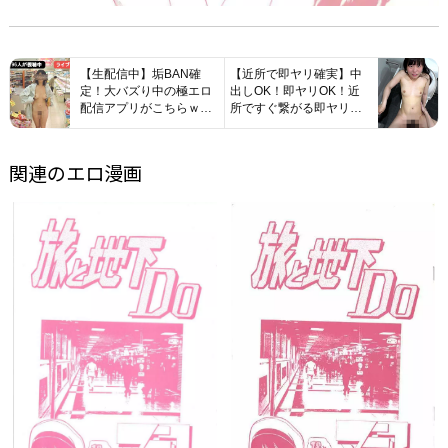
【生配信中】垢BAN確
【近所で即ヤリ確実】中
定！大バズり中の極エロ
出しOK！即ヤリOK！近
配信アプリがこちらｗｗ
所ですぐ繋がる即ヤリア
ｗ
プリが有能すぎたwww
関連のエロ漫画