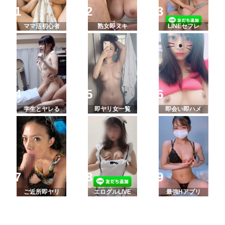
ママ活初心者
熟女即ヌキ
LINEセフレ
学生とヤレる
即ヤリ女一覧
即会い即ハメ
ご近所即ヤリ
エログルLIVE
最強Hアプリ