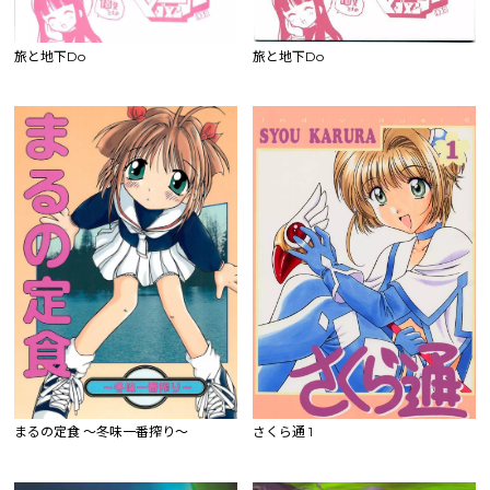
旅と地下Do
旅と地下Do
まるの定食 ～冬味一番搾り～
さくら通 1