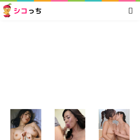
シコ
っち