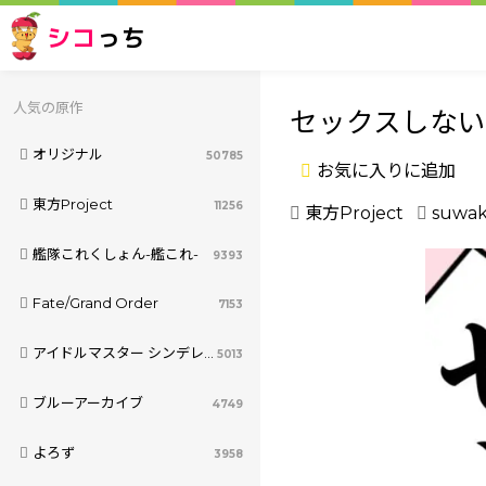
シコ
っち
人気の原作
セックスしな
オリジナル
50785
お気に入りに追加
東方Project
11256
東方Project
suwak
艦隊これくしょん-艦これ-
9393
Fate/Grand Order
7153
アイドルマスター シンデレラガールズ
5013
ブルーアーカイブ
4749
よろず
3958