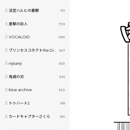
涼宮ハルヒの憂鬱
717
進撃の巨人
709
VOCALOID
680
プリンセスコネクト!Re:Dive
667
nijisanji
650
鬼滅の刃
635
blue archive
630
トゥハート2
618
カードキャプターさくら
610