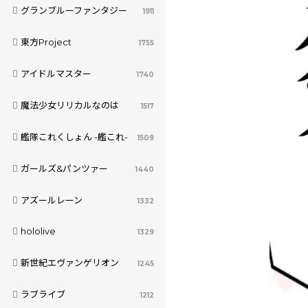
グランブルーファンタジー
1911
東方Project
1755
アイドルマスター
1740
魔法少女リリカルなのは
1517
艦隊これくしょん -艦これ-
1509
ガールズ&パンツァー
1440
アズールレーン
1332
hololive
1329
新世紀エヴァンゲリオン
1245
ラブライブ
1212