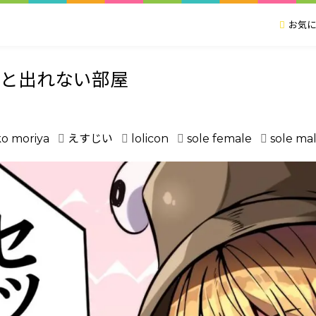
お気に
いと出れない部屋
o moriya
えすじい
lolicon
sole female
sole ma