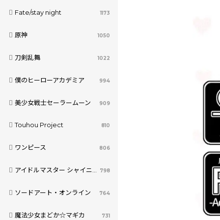
Fate/stay night
1173
原神
1050
刀剣乱舞
1022
僕のヒーローアカデミア
994
美少女戦士セーラームーン
909
Touhou Project
810
ワンピース
806
アイドルマスター シャイニーカラーズ
798
ソードアート・オンライン
764
魔法少女まどか☆マギカ
731