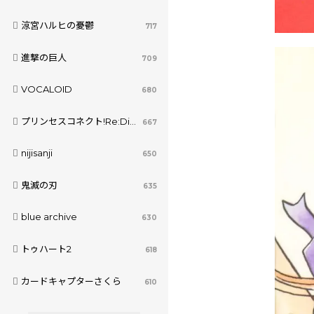
涼宮ハルヒの憂鬱
717
進撃の巨人
709
VOCALOID
680
プリンセスコネクト!Re:Dive
667
nijisanji
650
鬼滅の刃
635
blue archive
630
トゥハート2
618
カードキャプターさくら
610