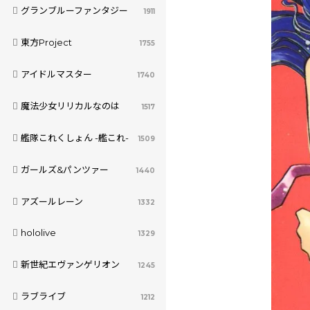
グランブルーファンタジー
1911
東方Project
1755
アイドルマスター
1740
魔法少女リリカルなのは
1517
艦隊これくしょん -艦これ-
1509
ガールズ&パンツァー
1440
アズールレーン
1332
hololive
1329
新世紀エヴァンゲリオン
1245
ラブライブ
1212