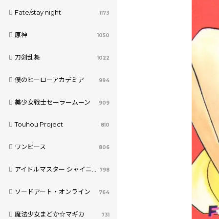
Fate/stay night
1173
原神
1050
刀剣乱舞
1022
僕のヒーローアカデミア
994
美少女戦士セーラームーン
909
Touhou Project
810
ワンピース
806
アイドルマスター シャイニーカラーズ
798
ソードアート・オンライン
764
魔法少女まどか☆マギカ
731