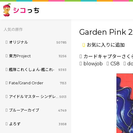
シコ
っち
人気の原作
Garden Pink 2
オリジナル
50785
お気に入りに追加
東方Project
カードキャプターさく
11256
blowjob
C58
do
艦隊これくしょん-艦これ-
9393
Fate/Grand Order
7153
アイドルマスター シンデレラガールズ
5013
ブルーアーカイブ
4749
よろず
3958