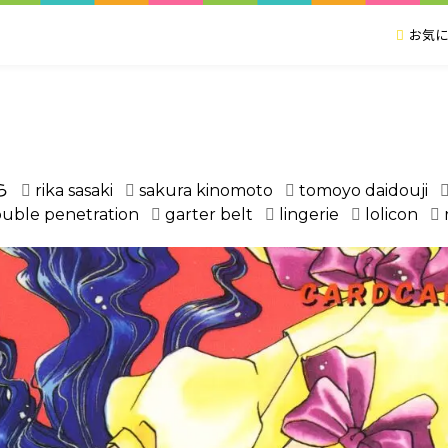
お気に
ら
rika sasaki
sakura kinomoto
tomoyo daidouji
uble penetration
garter belt
lingerie
lolicon