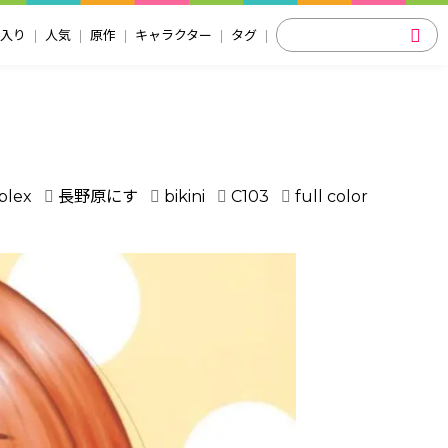
入り
人気
原作
キャラクター
タグ
plex
長野原にす
bikini
C103
full color