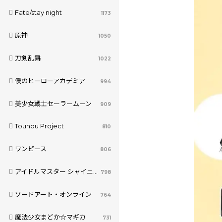
Fate/stay night
1173
原神
1050
刀剣乱舞
1022
僕のヒーローアカデミア
994
美少女戦士セーラームーン
909
Touhou Project
810
ワンピース
806
アイドルマスター シャイニーカラーズ
798
ソードアート・オンライン
764
魔法少女まどか☆マギカ
731