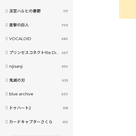
涼宮ハルヒの憂鬱
717
進撃の巨人
709
VOCALOID
680
プリンセスコネクト!Re:Dive
667
nijisanji
650
鬼滅の刃
635
blue archive
630
トゥハート2
618
カードキャプターさくら
610