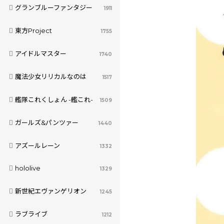
グランブルーファンタジー
1911
東方Project
1755
アイドルマスター
1740
魔法少女リリカルなのは
1517
艦隊これくしょん -艦これ-
1509
ガールズ&パンツァー
1440
アズールレーン
1332
hololive
1329
新世紀エヴァンゲリオン
1245
ラブライブ
1212