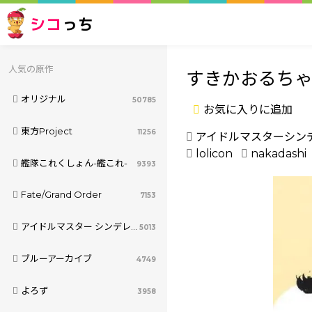
シコ
っち
人気の原作
すきかおるち
オリジナル
50785
お気に入りに追加
東方Project
11256
アイドルマスターシン
lolicon
nakadashi
艦隊これくしょん-艦これ-
9393
Fate/Grand Order
7153
アイドルマスター シンデレラガールズ
5013
ブルーアーカイブ
4749
よろず
3958