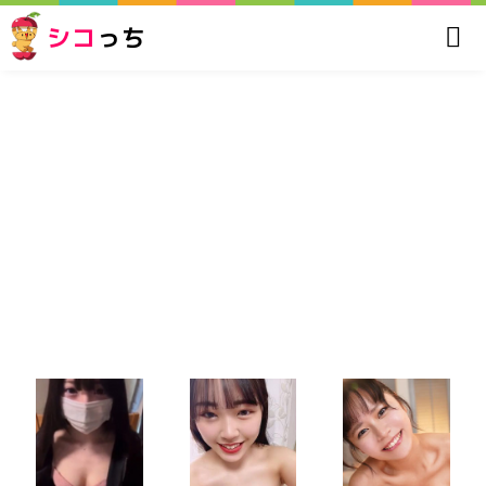
シコ
っち