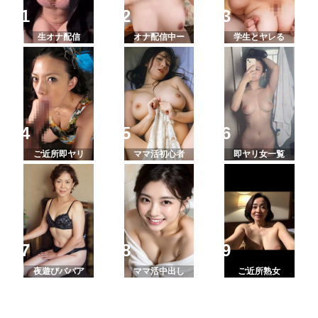
生オナ配信
オナ配信中ー
学生とヤレる
ご近所即ヤリ
ママ活初心者
即ヤリ女一覧
夜遊びババア
ママ活中出し
ご近所熟女