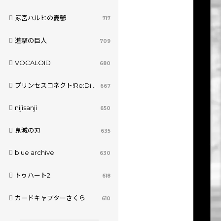
涼宮ハルヒの憂鬱
717
進撃の巨人
709
VOCALOID
680
プリンセスコネクト!Re:Dive
667
nijisanji
650
鬼滅の刃
635
blue archive
630
トゥハート2
618
カードキャプターさくら
610