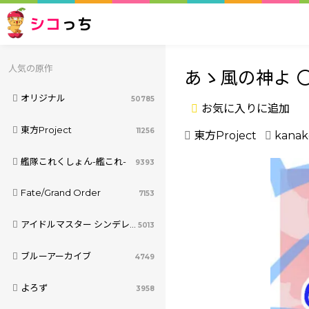
シコ
っち
人気の原作
あゝ風の神よ 
オリジナル
50785
お気に入りに追加
東方Project
11256
東方Project
kanak
艦隊これくしょん-艦これ-
9393
Fate/Grand Order
7153
アイドルマスター シンデレラガールズ
5013
ブルーアーカイブ
4749
よろず
3958