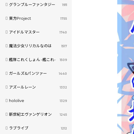
グランブルーファンタジー
1911
東方Project
1755
アイドルマスター
1740
魔法少女リリカルなのは
1517
艦隊これくしょん -艦これ-
1509
ガールズ&パンツァー
1440
アズールレーン
1332
hololive
1329
新世紀エヴァンゲリオン
1245
ラブライブ
1212