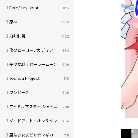
Fate/stay night
1173
原神
1050
刀剣乱舞
1022
僕のヒーローアカデミア
994
美少女戦士セーラームーン
909
Touhou Project
810
ワンピース
806
アイドルマスター シャイニーカラーズ
798
ソードアート・オンライン
764
魔法少女まどか☆マギカ
731