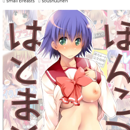
small breasts
soushuuhen