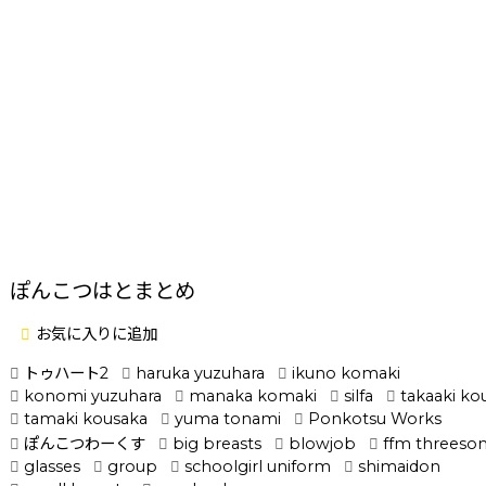
ぽんこつはとまとめ
お気に入りに追加
トゥハート2
haruka yuzuhara
ikuno komaki
konomi yuzuhara
manaka komaki
silfa
takaaki k
tamaki kousaka
yuma tonami
Ponkotsu Works
ぽんこつわーくす
big breasts
blowjob
ffm threeso
glasses
group
schoolgirl uniform
shimaidon