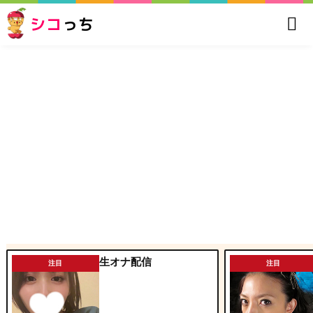
シコ
っち
生オナ配信
注目
注目