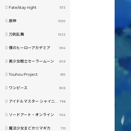
Fate/stay night
1173
原神
1050
刀剣乱舞
1022
僕のヒーローアカデミア
994
美少女戦士セーラームーン
909
Touhou Project
810
ワンピース
806
アイドルマスター シャイニーカラーズ
798
ソードアート・オンライン
764
魔法少女まどか☆マギカ
731