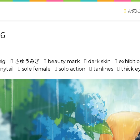
お気に
6
igi
さゆうみぎ
beauty mark
dark skin
exhibiti
nytail
sole female
solo action
tanlines
thick 