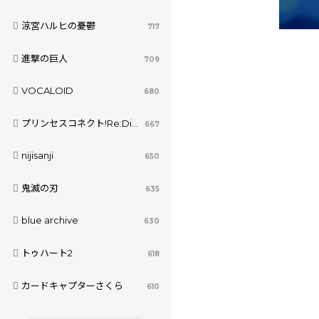
涼宮ハルヒの憂鬱
717
進撃の巨人
709
VOCALOID
680
プリンセスコネクト!Re:Dive
667
nijisanji
650
鬼滅の刃
635
blue archive
630
トゥハート2
618
カードキャプターさくら
610