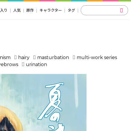
入り
人気
原作
キャラクター
タグ
onism
hairy
masturbation
multi-work series
eyebrows
urination