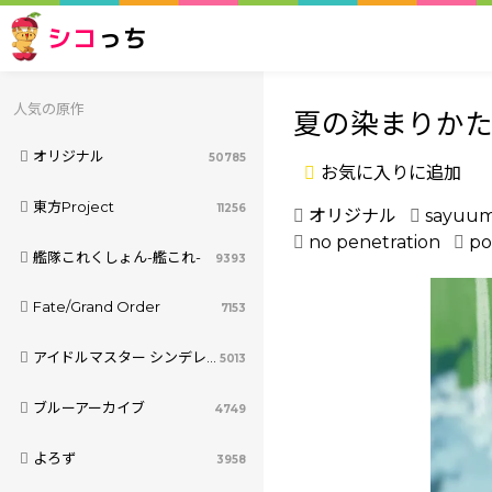
シコ
っち
人気の原作
夏の染まりかた
オリジナル
50785
お気に入りに追加
東方Project
11256
オリジナル
sayuum
no penetration
po
艦隊これくしょん-艦これ-
9393
Fate/Grand Order
7153
アイドルマスター シンデレラガールズ
5013
ブルーアーカイブ
4749
よろず
3958