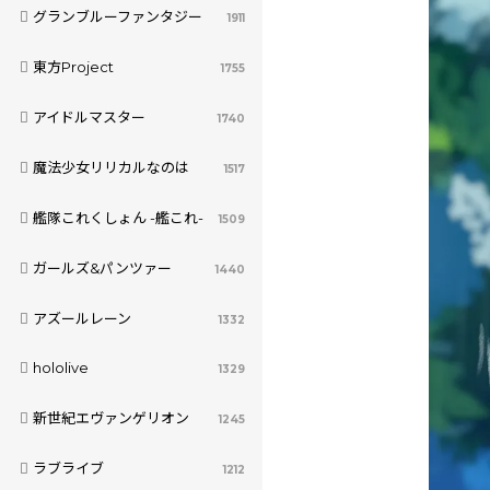
グランブルーファンタジー
1911
東方Project
1755
アイドルマスター
1740
魔法少女リリカルなのは
1517
艦隊これくしょん -艦これ-
1509
ガールズ&パンツァー
1440
アズールレーン
1332
hololive
1329
新世紀エヴァンゲリオン
1245
ラブライブ
1212