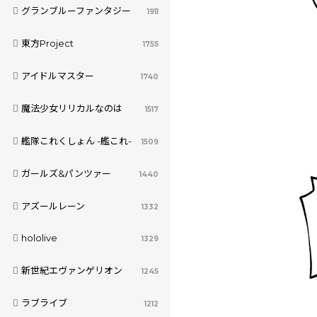
グランブルーファンタジー
1911
東方Project
1755
アイドルマスター
1740
魔法少女リリカルなのは
1517
艦隊これくしょん -艦これ-
1509
ガールズ&パンツァー
1440
アズールレーン
1332
hololive
1329
新世紀エヴァンゲリオン
1245
ラブライブ
1212