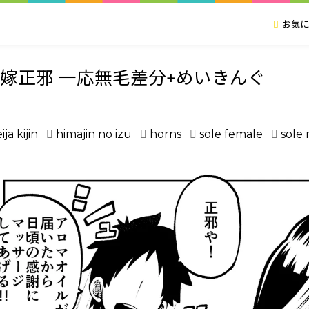
お気に
嫁正邪 一応無毛差分+めいきんぐ
ija kijin
himajin no izu
horns
sole female
sole