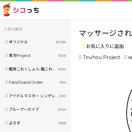
シコ
っち
人気の原作
マッサージされ
オリジナル
50785
お気に入りに追加
東方Project
11256
Touhou Project
se
艦隊これくしょん-艦これ-
9393
Fate/Grand Order
7153
アイドルマスター シンデレラガールズ
5013
ブルーアーカイブ
4749
よろず
3958