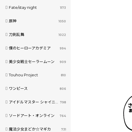
Fate/stay night
1173
原神
1050
刀剣乱舞
1022
僕のヒーローアカデミア
994
美少女戦士セーラームーン
909
Touhou Project
810
ワンピース
806
アイドルマスター シャイニーカラーズ
798
ソードアート・オンライン
764
魔法少女まどか☆マギカ
731