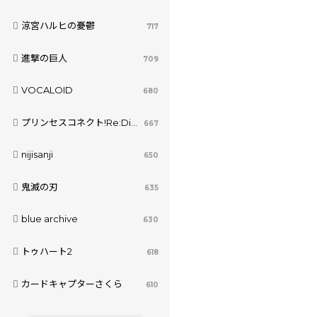
涼宮ハルヒの憂鬱
717
進撃の巨人
709
VOCALOID
680
プリンセスコネクト!Re:Dive
667
nijisanji
650
鬼滅の刃
635
blue archive
630
トゥハート2
618
カードキャプターさくら
610