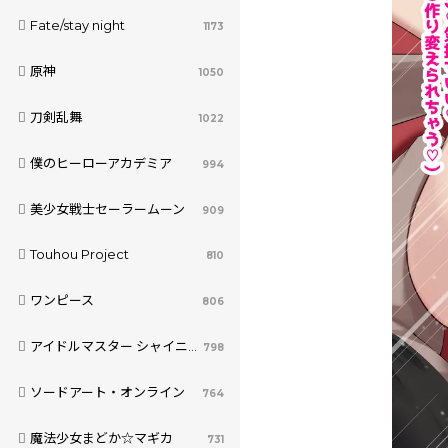
Fate/stay night
1173
原神
1050
刀剣乱舞
1022
僕のヒーローアカデミア
994
美少女戦士セーラームーン
909
Touhou Project
810
ワンピース
806
アイドルマスター シャイニーカラーズ
798
ソードアート・オンライン
764
魔法少女まどか☆マギカ
731