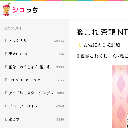
シコ
っち
人気の原作
艦これ 蒼龍 NT
オリジナル
50785
お気に入りに追加
東方Project
11256
艦隊これくしょん -艦こ
艦隊これくしょん-艦これ-
9393
Fate/Grand Order
7153
アイドルマスター シンデレラガールズ
5013
ブルーアーカイブ
4749
よろず
3958