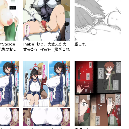
t☆St@ge
[nabe] おっ、大丈夫か大
艦これ
二航戦のおっ
丈夫か？└(‘ω’)┘ (艦隊これ
これくしょ
くしょん -艦これ-)