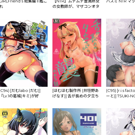
GIRLFriend’s 総集編 II 艦こ
【NTR】ムチムチ豊満熟女
ハスミ NTR マ
れ
の女教師が、マザコンオタ
ク生徒に寝取られて、あま
りのハードSEXに完堕ちし
てしまったお話
(C94) [だむlabo (だむ)]
[ほむほむ製作所 (井垣野あ
(C95) [r.i.s fa
『Lv.1の葛城(キミ)が好
げなす)] 舌が長めの夕立ち
ーと)] TSUKI-N
き。』 (艦隊これくしょん -
ゃん(改)に襲われる話 (艦隊
隊これくしょん -
艦これ-)
これくしょん -艦これ-)