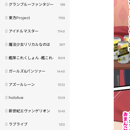
グランブルーファンタジー
1911
東方Project
1755
アイドルマスター
1740
魔法少女リリカルなのは
1517
艦隊これくしょん -艦これ-
1509
ガールズ&パンツァー
1440
アズールレーン
1332
hololive
1329
新世紀エヴァンゲリオン
1245
ラブライブ
1212