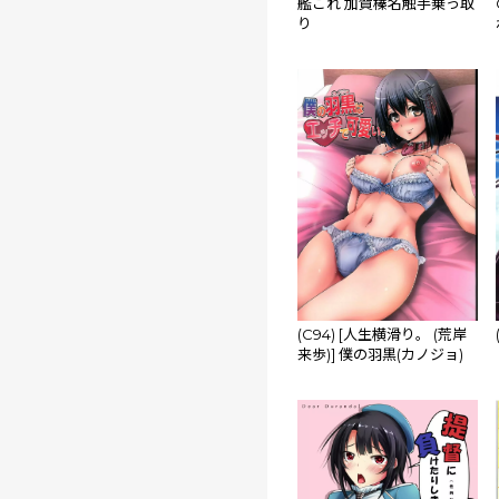
艦これ 加賀榛名触手乗っ取
り
(C94) [人生横滑り。 (荒岸
来歩)] 僕の羽黒(カノジョ)
はエッチで可愛い。 (艦隊
これくしょん -艦これ-)