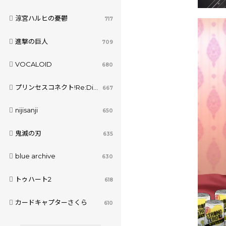
涼宮ハルヒの憂鬱
717
進撃の巨人
709
VOCALOID
680
プリンセスコネクト!Re:Dive
667
nijisanji
650
鬼滅の刃
635
blue archive
630
トゥハート2
618
カードキャプターさくら
610