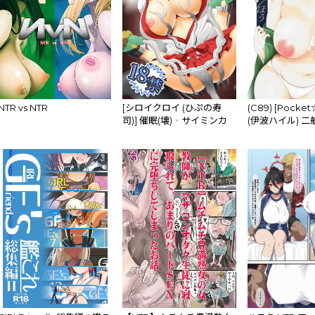
NTR vs NTR
[シロイクロイ (ひぷの寿
(C89) [Pocke
司)] 催眠(壊)‐サイミンカ
(伊波ハイル) 
ッコカイ‐ (艦隊これくし
きいほう (艦隊
ょん -艦これ-) [DL版]
ん -艦これ-)