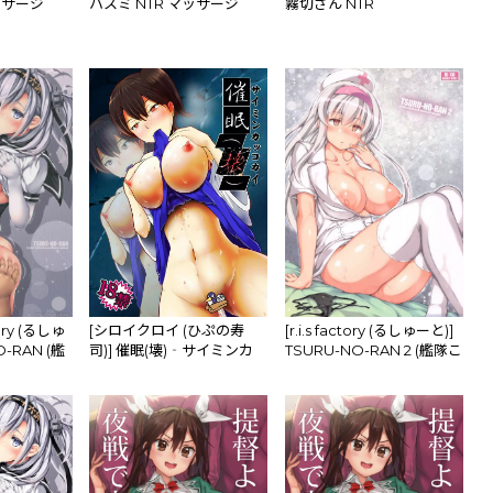
ッサージ
ハスミ NTR マッサージ
霧切さん NTR
ctory (るしゅ
[シロイクロイ (ひぷの寿
[r.i.s factory (るしゅーと)]
O-RAN (艦
司)] 催眠(壊)‐サイミンカ
TSURU-NO-RAN 2 (艦隊こ
艦これ-)
ッコカイ‐ (艦隊これくし
れくしょん-艦これ-)
ょん -艦これ-) [DL版]