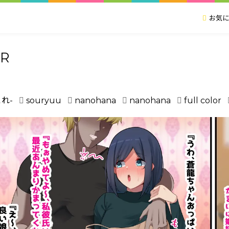
お気に
R
れ-
souryuu
nanohana
nanohana
full color