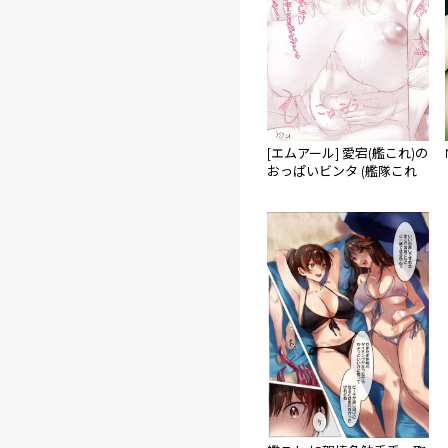
[エムアール] 愛宕(艦これ)の
おっぱいビンタ (艦隊これ
くしょん -艦これ-)