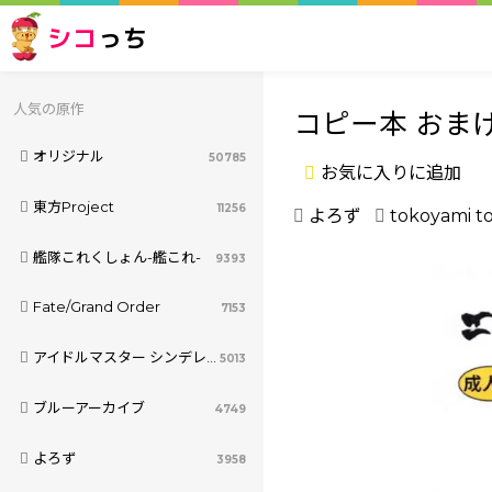
シコ
っち
人気の原作
コピー本 おま
オリジナル
50785
お気に入りに追加
東方Project
11256
よろず
tokoyami t
艦隊これくしょん-艦これ-
9393
Fate/Grand Order
7153
アイドルマスター シンデレラガールズ
5013
ブルーアーカイブ
4749
よろず
3958