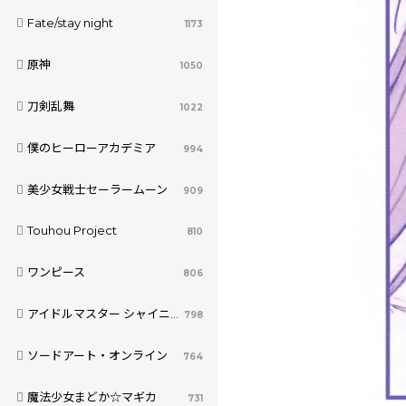
Fate/stay night
1173
原神
1050
刀剣乱舞
1022
僕のヒーローアカデミア
994
美少女戦士セーラームーン
909
Touhou Project
810
ワンピース
806
アイドルマスター シャイニーカラーズ
798
ソードアート・オンライン
764
魔法少女まどか☆マギカ
731