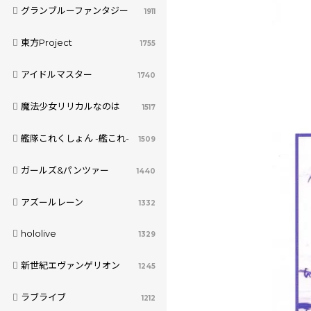
グランブルーファンタジー
1911
東方Project
1755
アイドルマスター
1740
魔法少女リリカルなのは
1517
艦隊これくしょん -艦これ-
1509
ガールズ&パンツァー
1440
アズールレーン
1332
hololive
1329
新世紀エヴァンゲリオン
1245
ラブライブ
1212