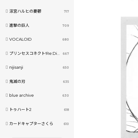
涼宮ハルヒの憂鬱
717
進撃の巨人
709
VOCALOID
680
プリンセスコネクト!Re:Dive
667
nijisanji
650
鬼滅の刃
635
blue archive
630
トゥハート2
618
カードキャプターさくら
610