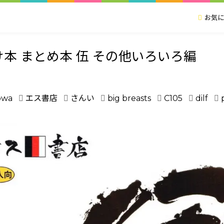
お気に
け本 まとめ本 伍 その他いろいろ編
owa
エス書店
さんい
big breasts
C105
dilf