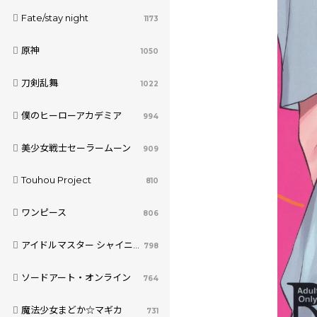
Fate/stay night
1173
原神
1050
刀剣乱舞
1022
僕のヒーローアカデミア
994
美少女戦士セーラームーン
909
Touhou Project
810
ワンピース
806
アイドルマスター シャイニーカラーズ
798
ソードアート・オンライン
764
魔法少女まどか☆マギカ
731