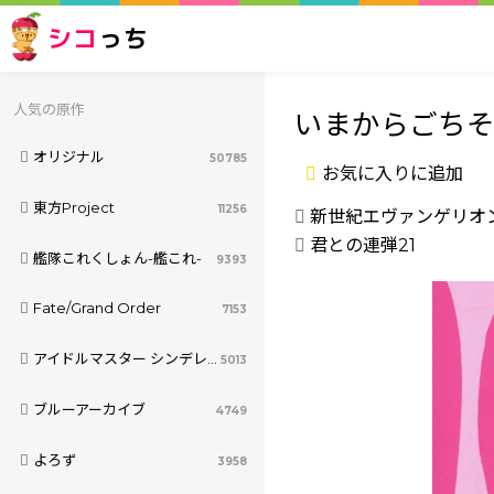
シコ
っち
人気の原作
いまからごちそ
オリジナル
50785
お気に入りに追加
東方Project
11256
新世紀エヴァンゲリオ
君との連弾21
艦隊これくしょん-艦これ-
9393
Fate/Grand Order
7153
アイドルマスター シンデレラガールズ
5013
ブルーアーカイブ
4749
よろず
3958