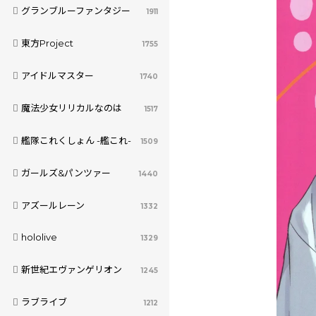
グランブルーファンタジー
1911
東方Project
1755
アイドルマスター
1740
魔法少女リリカルなのは
1517
艦隊これくしょん -艦これ-
1509
ガールズ&パンツァー
1440
アズールレーン
1332
hololive
1329
新世紀エヴァンゲリオン
1245
ラブライブ
1212