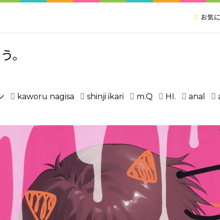
お気に
う。
ン
kaworu nagisa
shinji ikari
m.Q
HI.
anal