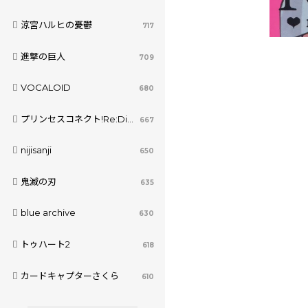
涼宮ハルヒの憂鬱
717
進撃の巨人
709
VOCALOID
680
プリンセスコネクト!Re:Dive
667
nijisanji
650
鬼滅の刃
635
blue archive
630
トゥハート2
618
カードキャプターさくら
610