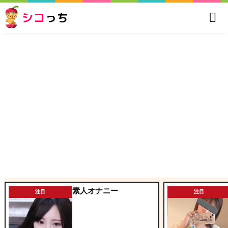
シコ
っち
素人オナニー
注目
注目