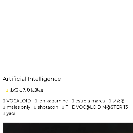
Artificial Intelligence
お気に入りに追加
VOCALOID
len kagamine
estrela marca
いたる
males only
shotacon
THE VOC@LOiD M@STER 13
yaoi