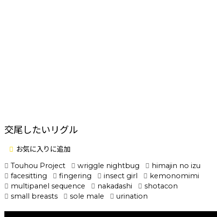
交尾したいリグル
お気に入りに追加
Touhou Project
wriggle nightbug
himajin no izu
facesitting
fingering
insect girl
kemonomimi
multipanel sequence
nakadashi
shotacon
small breasts
sole male
urination