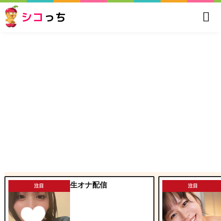
シコ
っち
生オナ配信
注目
注目