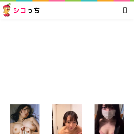
シコ
っち