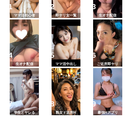
ママ活初心者
即ヤリ女一覧
生オナ配信
生オナ配信
ママ活中出し
ご近所即ヤリ
学生とヤレる
熟女ド近所H
最強Hアプリ