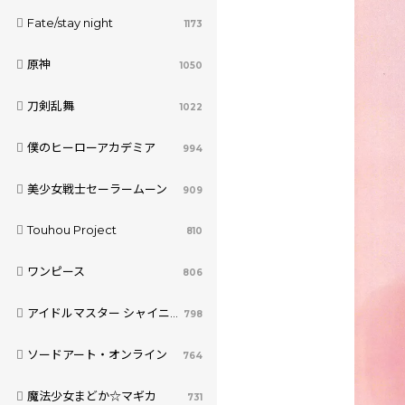
Fate/stay night
1173
原神
1050
刀剣乱舞
1022
僕のヒーローアカデミア
994
美少女戦士セーラームーン
909
Touhou Project
810
ワンピース
806
アイドルマスター シャイニーカラーズ
798
ソードアート・オンライン
764
魔法少女まどか☆マギカ
731