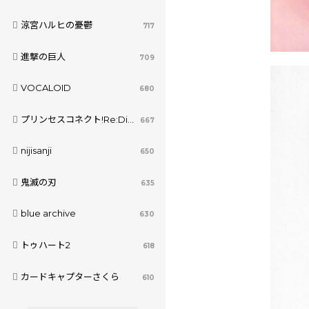
涼宮ハルヒの憂鬱
717
進撃の巨人
709
VOCALOID
680
プリンセスコネクト!Re:Dive
667
nijisanji
650
鬼滅の刃
635
blue archive
630
トゥハート2
618
カードキャプターさくら
610