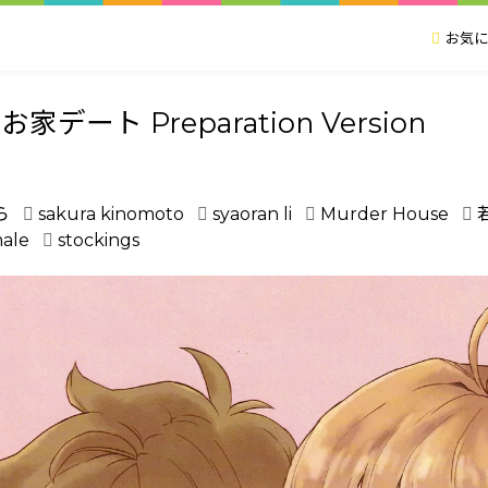
お気に
ート Preparation Version
ら
sakura kinomoto
syaoran li
Murder House
male
stockings