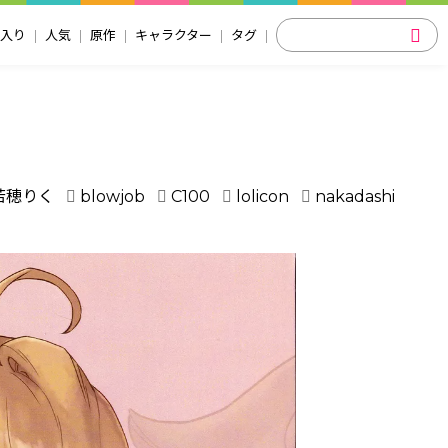
入り
人気
原作
キャラクター
タグ
若穂りく
blowjob
C100
lolicon
nakadashi