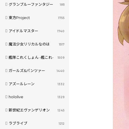
グランブルーファンタジー
1911
東方Project
1755
アイドルマスター
1740
魔法少女リリカルなのは
1517
艦隊これくしょん -艦これ-
1509
ガールズ&パンツァー
1440
アズールレーン
1332
hololive
1329
新世紀エヴァンゲリオン
1245
ラブライブ
1212