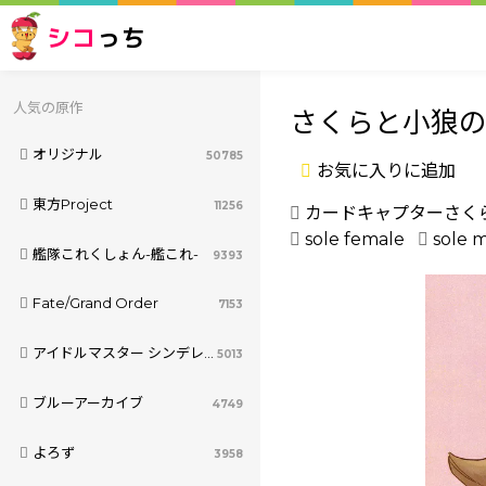
シコ
っち
人気の原作
さくらと小狼のお家デ
オリジナル
50785
お気に入りに追加
東方Project
11256
カードキャプターさく
sole female
sole 
艦隊これくしょん-艦これ-
9393
Fate/Grand Order
7153
アイドルマスター シンデレラガールズ
5013
ブルーアーカイブ
4749
よろず
3958