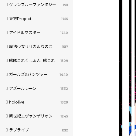
グランブルーファンタジー
1911
東方Project
1755
アイドルマスター
1740
魔法少女リリカルなのは
1517
艦隊これくしょん -艦これ-
1509
ガールズ&パンツァー
1440
アズールレーン
1332
hololive
1329
新世紀エヴァンゲリオン
1245
ラブライブ
1212