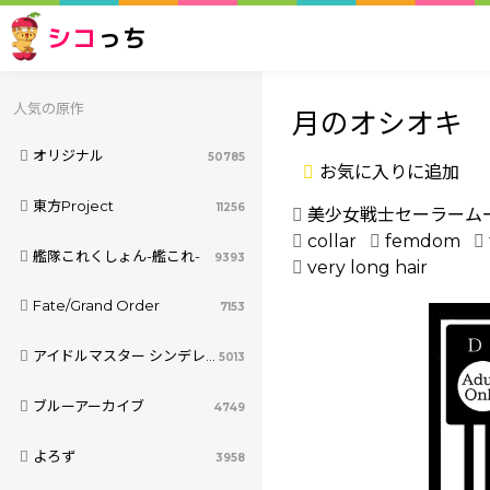
シコ
っち
人気の原作
月のオシオキ
オリジナル
50785
お気に入りに追加
東方Project
11256
美少女戦士セーラーム
collar
femdom
艦隊これくしょん-艦これ-
9393
very long hair
Fate/Grand Order
7153
アイドルマスター シンデレラガールズ
5013
ブルーアーカイブ
4749
よろず
3958