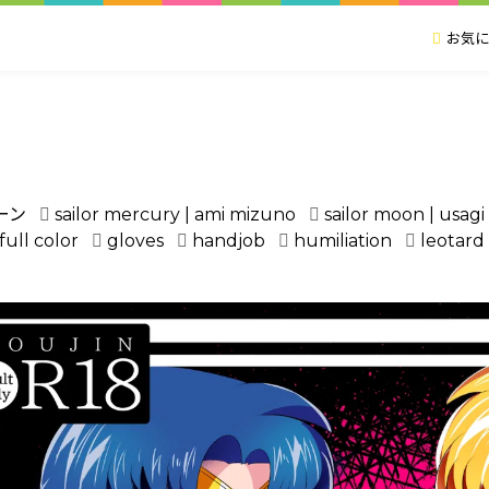
お気に
ーン
sailor mercury | ami mizuno
sailor moon | usagi
full color
gloves
handjob
humiliation
leotard