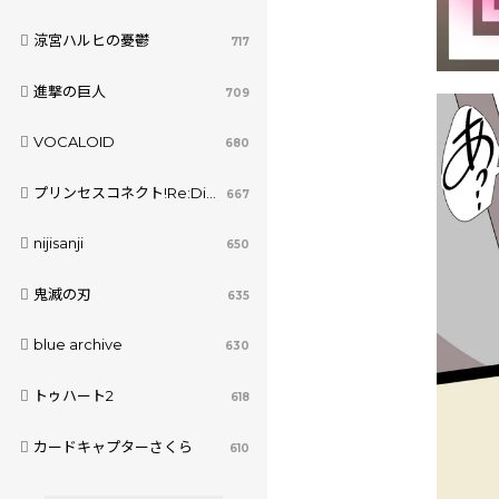
涼宮ハルヒの憂鬱
717
進撃の巨人
709
VOCALOID
680
プリンセスコネクト!Re:Dive
667
nijisanji
650
鬼滅の刃
635
blue archive
630
トゥハート2
618
カードキャプターさくら
610