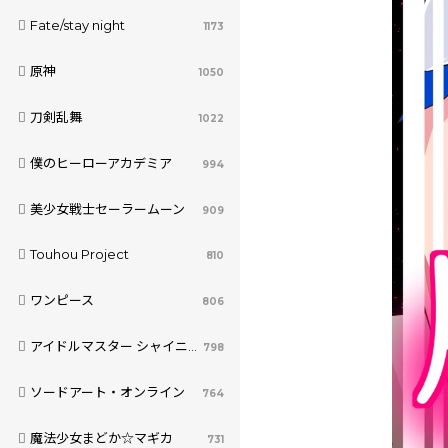
Fate/stay night
1173
原神
1050
刀剣乱舞
1022
僕のヒーローアカデミア
994
美少女戦士セーラームーン
909
Touhou Project
810
ワンピース
806
アイドルマスター シャイニーカラーズ
798
ソードアート・オンライン
764
魔法少女まどか☆マギカ
731