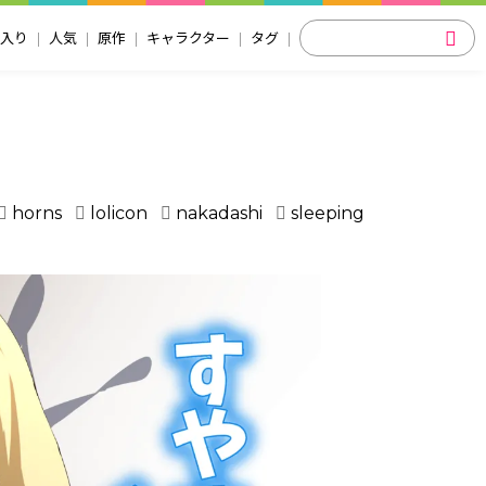
入り
人気
原作
キャラクター
タグ
horns
lolicon
nakadashi
sleeping