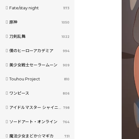
Fate/stay night
1173
原神
1050
刀剣乱舞
1022
僕のヒーローアカデミア
994
美少女戦士セーラームーン
909
Touhou Project
810
ワンピース
806
アイドルマスター シャイニーカラーズ
798
ソードアート・オンライン
764
魔法少女まどか☆マギカ
731