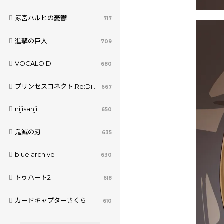
涼宮ハルヒの憂鬱
717
進撃の巨人
709
VOCALOID
680
プリンセスコネクト!Re:Dive
667
nijisanji
650
鬼滅の刃
635
blue archive
630
トゥハート2
618
カードキャプターさくら
610