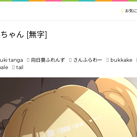
お気に
ゃん [無字]
buki tanga
向日葵ふれんず
さんふらわー
bukkake
male
tail