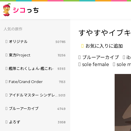
シコ
っち
人気の原作
すやすやイブキち
オリジナル
50785
お気に入りに追加
東方Project
11256
ブルーアーカイブ
i
sole female
sole 
艦隊これくしょん-艦これ-
9393
Fate/Grand Order
7153
アイドルマスター シンデレラガールズ
5013
ブルーアーカイブ
4749
よろず
3958