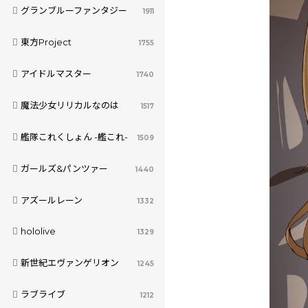
グランブルーファンタジー
1911
東方Project
1755
アイドルマスター
1740
魔法少女リリカルなのは
1517
艦隊これくしょん -艦これ-
1509
ガールズ&パンツァー
1440
アズールレーン
1332
hololive
1329
新世紀エヴァンゲリオン
1245
ラブライブ
1212