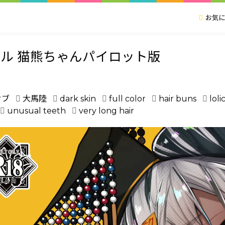
お気に
ル 猫熊ちゃんパイロット版
ウブ
大馬陸
dark skin
full color
hair buns
loli
unusual teeth
very long hair