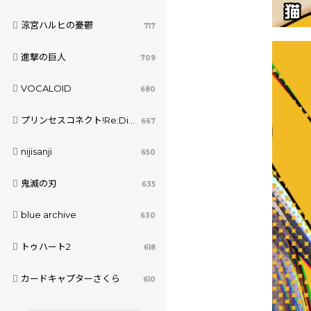
涼宮ハルヒの憂鬱
717
進撃の巨人
709
VOCALOID
680
プリンセスコネクト!Re:Dive
667
nijisanji
650
鬼滅の刃
635
blue archive
630
トゥハート2
618
カードキャプターさくら
610