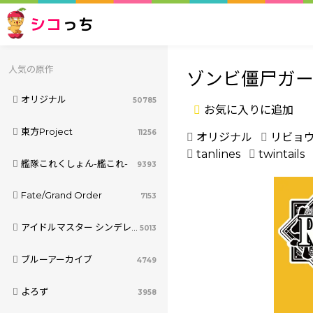
シコ
っち
人気の原作
ゾンビ僵尸ガー
オリジナル
50785
お気に入りに追加
東方Project
11256
オリジナル
リビョ
tanlines
twintails
艦隊これくしょん-艦これ-
9393
Fate/Grand Order
7153
アイドルマスター シンデレラガールズ
5013
ブルーアーカイブ
4749
よろず
3958