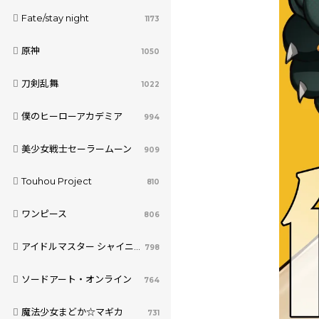
Fate/stay night
1173
原神
1050
刀剣乱舞
1022
僕のヒーローアカデミア
994
美少女戦士セーラームーン
909
Touhou Project
810
ワンピース
806
アイドルマスター シャイニーカラーズ
798
ソードアート・オンライン
764
魔法少女まどか☆マギカ
731