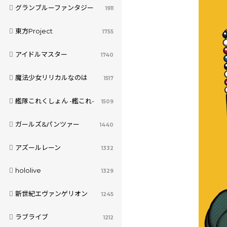
グランブルーファンタジー
1911
東方Project
1755
アイドルマスター
1740
魔法少女リリカルなのは
1517
艦隊これくしょん -艦これ-
1509
ガールズ&パンツァー
1440
アズールレーン
1332
hololive
1329
新世紀エヴァンゲリオン
1245
ラブライブ
1212