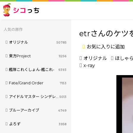
シコ
っち
人気の原作
etrさんのケ
オリジナル
50785
お気に入りに追加
東方Project
11256
オリジナル
ほしゃ
x-ray
艦隊これくしょん-艦これ-
9393
Fate/Grand Order
7153
アイドルマスター シンデレラガールズ
5013
ブルーアーカイブ
4749
よろず
3958