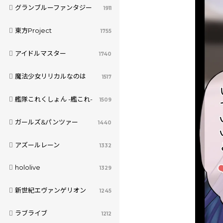
グランブルーファンタジー
1911
東方Project
1755
アイドルマスター
1740
魔法少女リリカルなのは
1517
艦隊これくしょん -艦これ-
1509
ガールズ&パンツァー
1440
アズールレーン
1332
hololive
1329
新世紀エヴァンゲリオン
1245
ラブライブ
1212