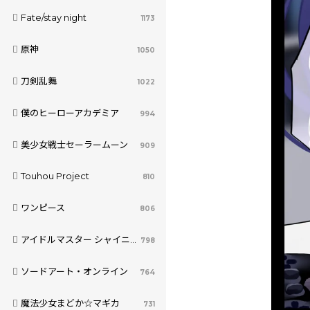
Fate/stay night
1173
原神
1050
刀剣乱舞
1022
僕のヒーローアカデミア
994
美少女戦士セーラームーン
909
Touhou Project
810
ワンピース
806
アイドルマスター シャイニーカラーズ
798
ソードアート・オンライン
764
魔法少女まどか☆マギカ
731