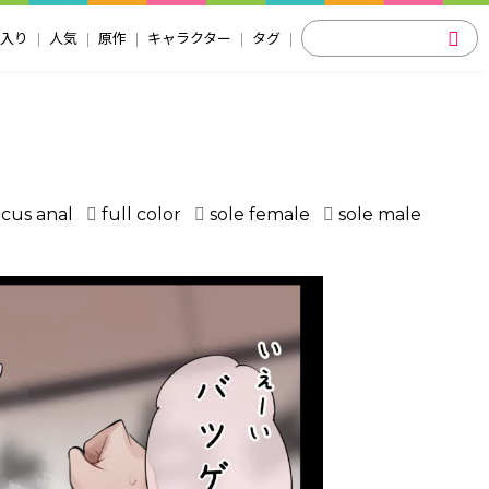
入り
人気
原作
キャラクター
タグ
ocus anal
full color
sole female
sole male