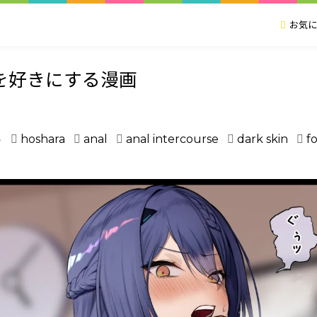
お気に
ツを好きにする漫画
ら
hoshara
anal
anal intercourse
dark skin
f