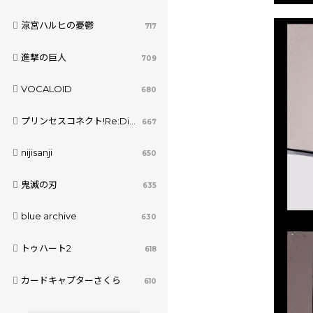
涼宮ハルヒの憂鬱
717
進撃の巨人
709
VOCALOID
680
プリンセスコネクト!Re:Dive
667
nijisanji
650
鬼滅の刃
635
blue archive
630
トゥハート2
618
カードキャプターさくら
610