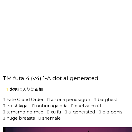
TM futa 4 (v4) 1-A dot ai generated
お気に入りに追加
Fate Grand Order
artoria pendragon
barghest
ereshkigal
nobunaga oda
quetzalcoatl
tamamo no mae
xu fu
ai generated
big penis
huge breasts
shemale