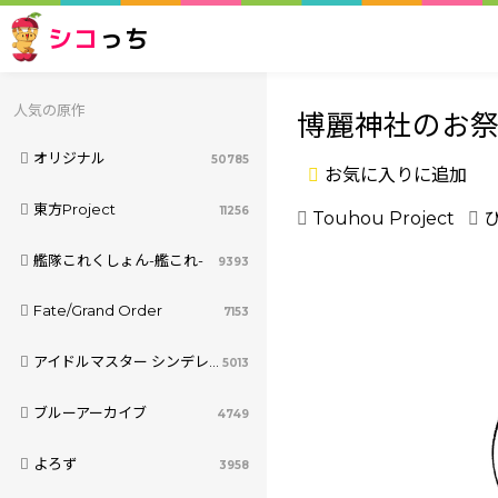
シコ
っち
人気の原作
博麗神社のお
オリジナル
50785
お気に入りに追加
東方Project
11256
Touhou Project
艦隊これくしょん-艦これ-
9393
Fate/Grand Order
7153
アイドルマスター シンデレラガールズ
5013
ブルーアーカイブ
4749
よろず
3958