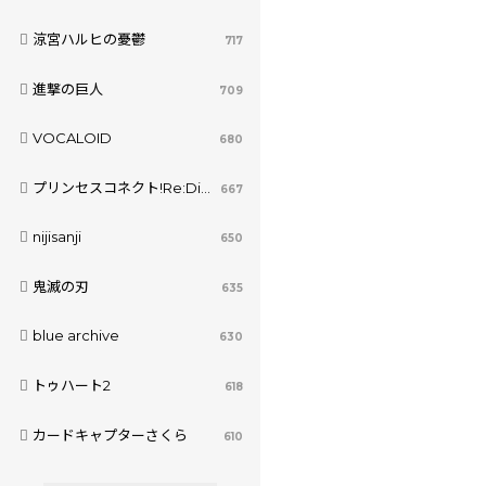
涼宮ハルヒの憂鬱
717
進撃の巨人
709
VOCALOID
680
プリンセスコネクト!Re:Dive
667
nijisanji
650
鬼滅の刃
635
blue archive
630
トゥハート2
618
カードキャプターさくら
610