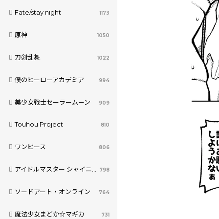
Fate/stay night
1173
原神
1050
刀剣乱舞
1022
僕のヒーローアカデミア
994
美少女戦士セーラームーン
909
Touhou Project
810
ワンピース
806
アイドルマスター シャイニーカラーズ
798
ソードアート・オンライン
764
魔法少女まどか☆マギカ
731