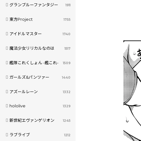
グランブルーファンタジー
1911
東方Project
1755
アイドルマスター
1740
魔法少女リリカルなのは
1517
艦隊これくしょん -艦これ-
1509
ガールズ&パンツァー
1440
アズールレーン
1332
hololive
1329
新世紀エヴァンゲリオン
1245
ラブライブ
1212