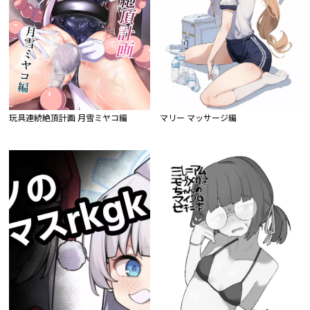
玩具連続絶頂計画 月雪ミヤコ編
マリー マッサージ編