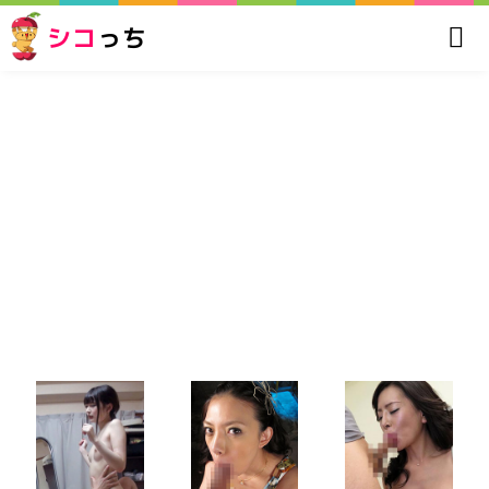
シコ
っち