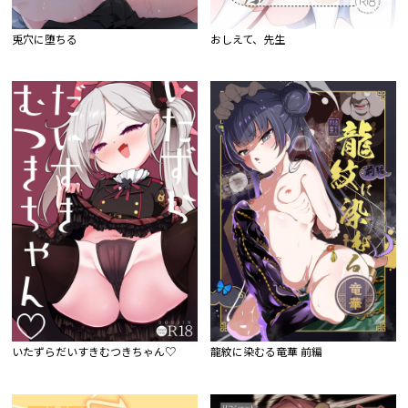
兎穴に堕ちる
おしえて、先生
いたずらだいすきむつきちゃん♡
龍紋に染むる竜華 前編