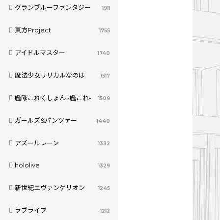
グランブルーファンタジー
1911
東方Project
1755
アイドルマスター
1740
魔法少女リリカルなのは
1517
艦隊これくしょん -艦これ-
1509
ガールズ&パンツァー
1440
アズールレーン
1332
hololive
1329
新世紀エヴァンゲリオン
1245
ラブライブ
1212