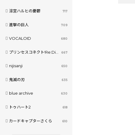
涼宮ハルヒの憂鬱
717
進撃の巨人
709
VOCALOID
680
プリンセスコネクト!Re:Dive
667
nijisanji
650
鬼滅の刃
635
blue archive
630
トゥハート2
618
カードキャプターさくら
610