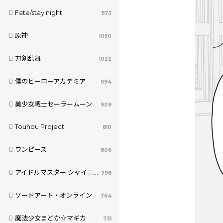
Fate/stay night
1173
原神
1050
刀剣乱舞
1022
僕のヒーローアカデミア
994
美少女戦士セーラームーン
909
Touhou Project
810
ワンピース
806
アイドルマスター シャイニーカラーズ
798
ソードアート・オンライン
764
魔法少女まどか☆マギカ
731