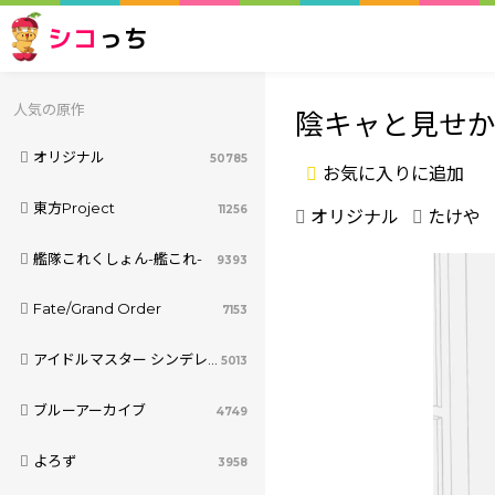
シコ
っち
人気の原作
陰キャと見せ
オリジナル
50785
お気に入りに追加
東方Project
11256
オリジナル
たけや
艦隊これくしょん-艦これ-
9393
Fate/Grand Order
7153
アイドルマスター シンデレラガールズ
5013
ブルーアーカイブ
4749
よろず
3958