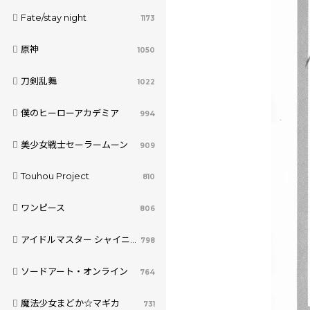
Fate/stay night
1173
原神
1050
刀剣乱舞
1022
僕のヒーローアカデミア
994
美少女戦士セーラームーン
909
Touhou Project
810
ワンピース
806
アイドルマスター シャイニーカラーズ
798
ソードアート・オンライン
764
魔法少女まどか☆マギカ
731