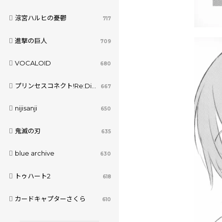
涼宮ハルヒの憂鬱
717
進撃の巨人
709
VOCALOID
680
プリンセスコネクト!Re:Dive
667
nijisanji
650
鬼滅の刃
635
blue archive
630
トゥハート2
618
カードキャプターさくら
610