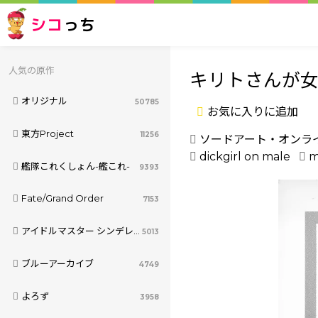
シコ
っち
人気の原作
キリトさんが
オリジナル
50785
お気に入りに追加
東方Project
11256
ソードアート・オンラ
dickgirl on male
m
艦隊これくしょん-艦これ-
9393
Fate/Grand Order
7153
アイドルマスター シンデレラガールズ
5013
ブルーアーカイブ
4749
よろず
3958