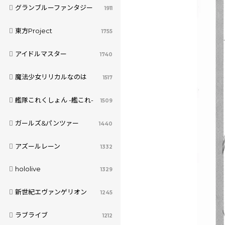
グランブルーファンタジー
1911
東方Project
1755
アイドルマスター
1740
魔法少女リリカルなのは
1517
艦隊これくしょん -艦これ-
1509
ガールズ&パンツァー
1440
アズールレーン
1332
hololive
1329
新世紀エヴァンゲリオン
1245
ラブライブ
1212