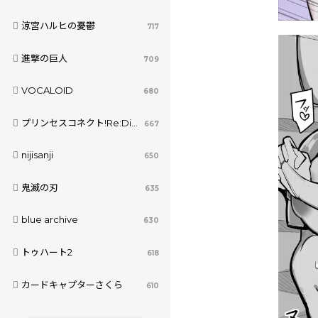
涼宮ハルヒの憂鬱
717
進撃の巨人
709
VOCALOID
680
プリンセスコネクト!Re:Dive
667
nijisanji
650
鬼滅の刃
635
blue archive
630
トゥハート2
618
カードキャプターさくら
610