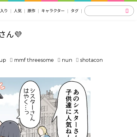
入り
人気
原作
キャラクター
タグ
ん💜
up
mmf threesome
nun
shotacon