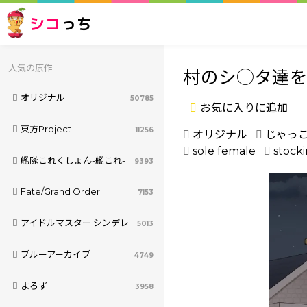
シコ
っち
人気の原作
村のシ◯タ達を
オリジナル
50785
お気に入りに追加
東方Project
11256
オリジナル
じゃっ
sole female
stock
艦隊これくしょん-艦これ-
9393
Fate/Grand Order
7153
アイドルマスター シンデレラガールズ
5013
ブルーアーカイブ
4749
よろず
3958