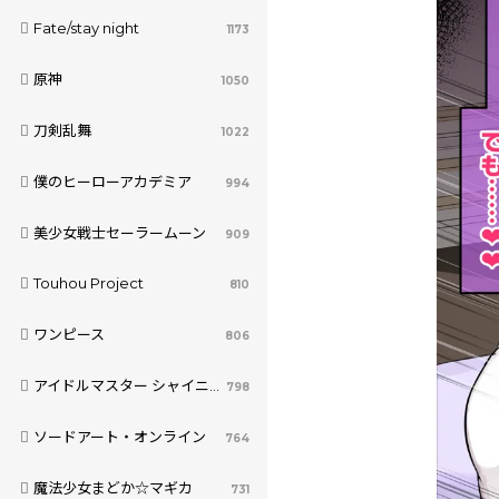
Fate/stay night
1173
原神
1050
刀剣乱舞
1022
僕のヒーローアカデミア
994
美少女戦士セーラームーン
909
Touhou Project
810
ワンピース
806
アイドルマスター シャイニーカラーズ
798
ソードアート・オンライン
764
魔法少女まどか☆マギカ
731