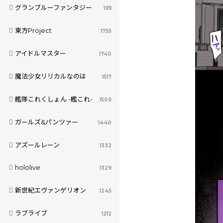
グランブルーファンタジー
1911
東方Project
1755
アイドルマスター
1740
魔法少女リリカルなのは
1517
艦隊これくしょん -艦これ-
1509
ガールズ&パンツァー
1440
アズールレーン
1332
hololive
1329
新世紀エヴァンゲリオン
1245
ラブライブ
1212