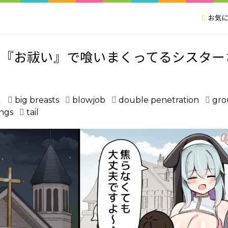
お気に
『お祓い』で喰いまくってるシスターさ
こ
big breasts
blowjob
double penetration
gro
ings
tail