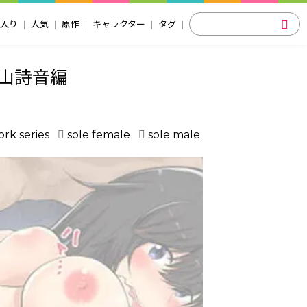
入り
人気
原作
キャラクター
タグ
山詩音編
rk series
sole female
sole male