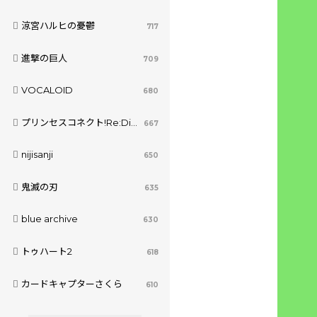
涼宮ハルヒの憂鬱
717
進撃の巨人
709
VOCALOID
680
プリンセスコネクト!Re:Dive
667
nijisanji
650
鬼滅の刃
635
blue archive
630
トゥハート2
618
カードキャプターさくら
610