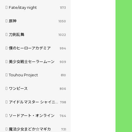
Fate/stay night
1173
原神
1050
刀剣乱舞
1022
僕のヒーローアカデミア
994
美少女戦士セーラームーン
909
Touhou Project
810
ワンピース
806
アイドルマスター シャイニーカラーズ
798
ソードアート・オンライン
764
魔法少女まどか☆マギカ
731