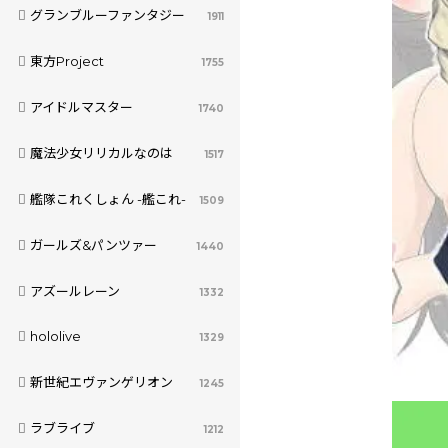
グランブルーファンタジー
1911
東方Project
1755
アイドルマスター
1740
魔法少女リリカルなのは
1517
艦隊これくしょん -艦これ-
1509
ガールズ&パンツァー
1440
アズールレーン
1332
hololive
1329
新世紀エヴァンゲリオン
1245
ラブライブ
1212