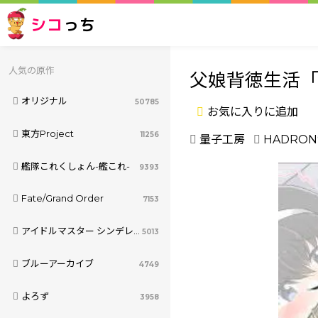
シコ
っち
人気の原作
父娘背徳生活
オリジナル
50785
お気に入りに追加
東方Project
11256
量子工房
HADRON
艦隊これくしょん-艦これ-
9393
Fate/Grand Order
7153
アイドルマスター シンデレラガールズ
5013
ブルーアーカイブ
4749
よろず
3958