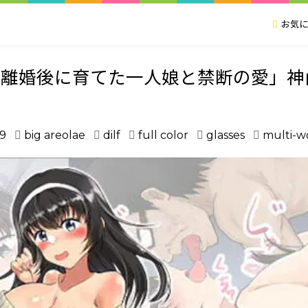
お気に
「離婚後に育てた一人娘と禁断の愛」神
9
big areolae
dilf
full color
glasses
multi-wo