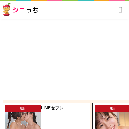
シコ
っち
LINEセフレ
注目
注目