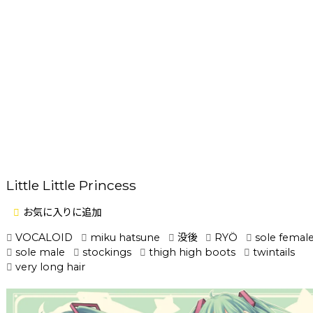
Little Little Princess
お気に入りに追加
VOCALOID
miku hatsune
没後
RYÖ
sole femal
sole male
stockings
thigh high boots
twintails
very long hair