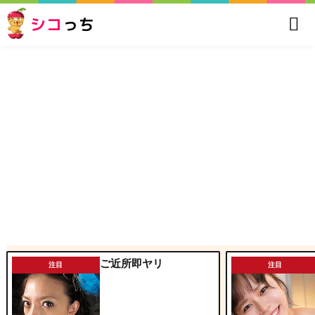
シコ
っち
ご近所即ヤリ
注目
注目