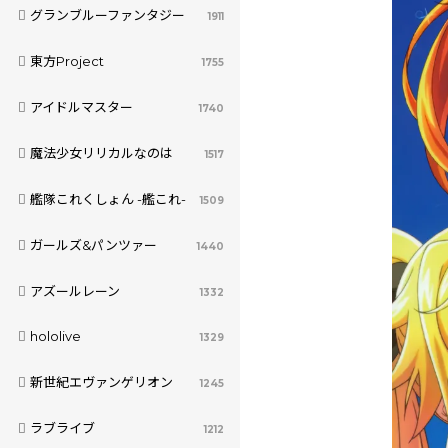
グランブルーファンタジー
1911
東方Project
1755
アイドルマスター
1740
魔法少女リリカルなのは
1517
艦隊これくしょん -艦これ-
1509
ガールズ&パンツァー
1440
アズールレーン
1332
hololive
1329
新世紀エヴァンゲリオン
1245
ラブライブ
1212