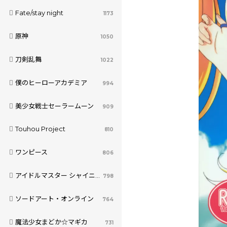
Fate/stay night
1173
原神
1050
刀剣乱舞
1022
僕のヒーローアカデミア
994
美少女戦士セーラームーン
909
Touhou Project
810
ワンピース
806
アイドルマスター シャイニーカラーズ
798
ソードアート・オンライン
764
魔法少女まどか☆マギカ
731