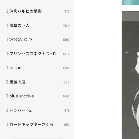
涼宮ハルヒの憂鬱
717
進撃の巨人
709
VOCALOID
680
プリンセスコネクト!Re:Dive
667
nijisanji
650
鬼滅の刃
635
blue archive
630
トゥハート2
618
カードキャプターさくら
610