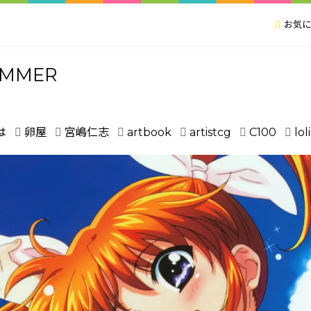
お気に
SUMMER
は
卵屋
宮嶋仁志
artbook
artistcg
C100
lol