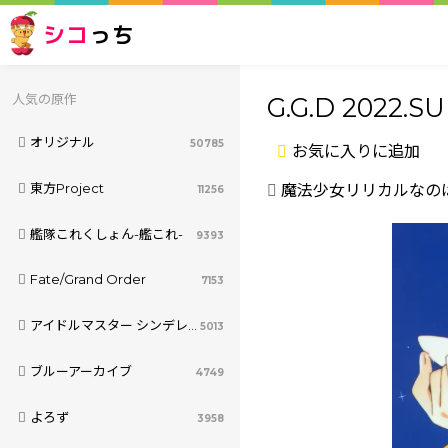
シコ
っち
人気の原作
G.G.D 2022.
オリジナル
50785
お気に入りに追加
東方Project
魔法少女リリカルなの
11256
艦隊これくしょん-艦これ-
9393
Fate/Grand Order
7153
アイドルマスター シンデレラガールズ
5013
ブルーアーカイブ
4749
よろず
3958