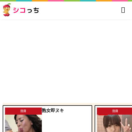
シコ
っち
熟女即ヌキ
注目
注目