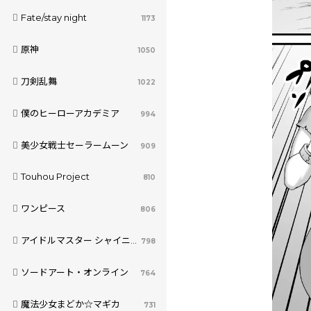
Fate/stay night
1173
原神
1050
刀剣乱舞
1022
僕のヒーローアカデミア
994
美少女戦士セーラームーン
909
Touhou Project
810
ワンピース
806
アイドルマスター シャイニーカラーズ
798
ソードアート・オンライン
764
魔法少女まどか☆マギカ
731