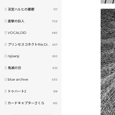
涼宮ハルヒの憂鬱
717
進撃の巨人
709
VOCALOID
680
プリンセスコネクト!Re:Dive
667
nijisanji
650
鬼滅の刃
635
blue archive
630
トゥハート2
618
カードキャプターさくら
610