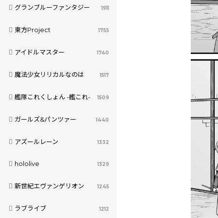
グランブルーファンタジー
1911
東方Project
1755
アイドルマスター
1740
魔法少女リリカルなのは
1517
艦隊これくしょん -艦これ-
1509
ガールズ&パンツァー
1440
アズールレーン
1332
hololive
1329
新世紀エヴァンゲリオン
1245
ラブライブ
1212