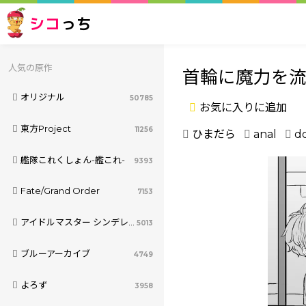
シコ
っち
人気の原作
首輪に魔力を
オリジナル
50785
お気に入りに追加
東方Project
11256
ひまだら
anal
d
艦隊これくしょん-艦これ-
9393
Fate/Grand Order
7153
アイドルマスター シンデレラガールズ
5013
ブルーアーカイブ
4749
よろず
3958