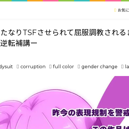
お気に
たなりTSFさせられて屈服調教され
り逆転補講ー
dysuit
corruption
full color
gender change
l