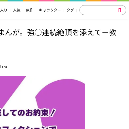
入り
人気
原作
キャラクター
タグ
るまんが。強○連続絶頂を添えてー教
atex