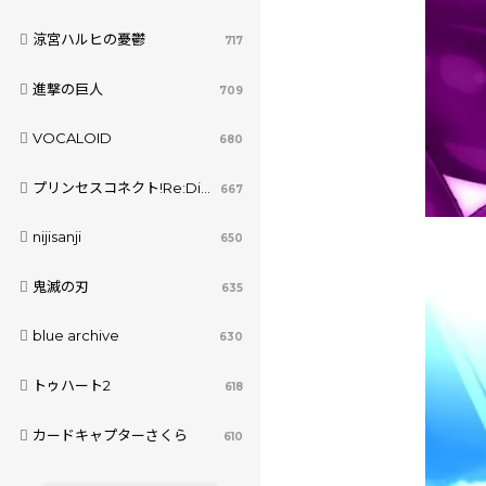
涼宮ハルヒの憂鬱
717
進撃の巨人
709
VOCALOID
680
プリンセスコネクト!Re:Dive
667
nijisanji
650
鬼滅の刃
635
blue archive
630
トゥハート2
618
カードキャプターさくら
610