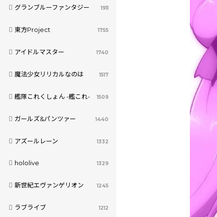
グランブルーファンタジー
1911
東方Project
1755
アイドルマスター
1740
魔法少女リリカルなのは
1517
艦隊これくしょん -艦これ-
1509
ガールズ&パンツァー
1440
アズールレーン
1332
hololive
1329
新世紀エヴァンゲリオン
1245
ラブライブ
1212