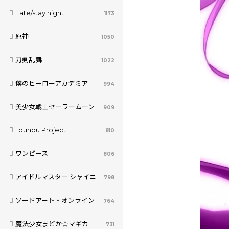
Fate/stay night
1173
原神
1050
刀剣乱舞
1022
僕のヒーローアカデミア
994
美少女戦士セーラームーン
909
Touhou Project
810
ワンピース
806
アイドルマスター シャイニーカラーズ
798
ソードアート・オンライン
764
魔法少女まどか☆マギカ
731