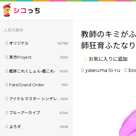
シコ
っち
人気の原作
教師のキミがふ
師狂育ふたな
オリジナル
50785
東方Project
11256
お気に入りに追加
yaseuma lo-ru
bo
艦隊これくしょん-艦これ-
9393
Fate/Grand Order
7153
アイドルマスター シンデレラガールズ
5013
ブルーアーカイブ
4749
よろず
3958